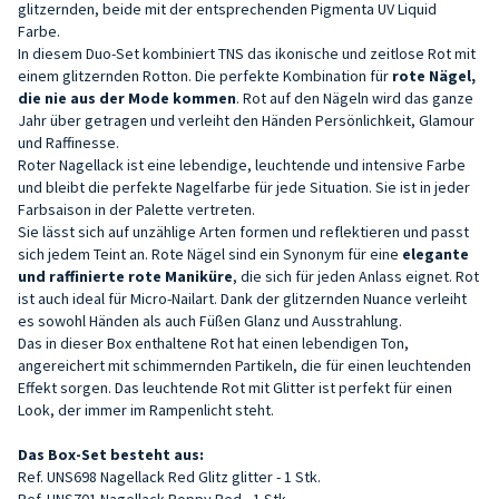
glitzernden, beide mit der entsprechenden Pigmenta UV Liquid
Farbe.
In diesem Duo-Set kombiniert TNS das ikonische und zeitlose Rot mit
einem glitzernden Rotton. Die perfekte Kombination für
rote Nägel,
die nie aus der Mode kommen
. Rot auf den Nägeln wird das ganze
Jahr über getragen und verleiht den Händen Persönlichkeit, Glamour
und Raffinesse.
Roter Nagellack ist eine lebendige, leuchtende und intensive Farbe
und bleibt die perfekte Nagelfarbe für jede Situation. Sie ist in jeder
Farbsaison in der Palette vertreten.
Sie lässt sich auf unzählige Arten formen und reflektieren und passt
sich jedem Teint an. Rote Nägel sind ein Synonym für eine
elegante
und raffinierte rote Maniküre
, die sich für jeden Anlass eignet. Rot
ist auch ideal für Micro-Nailart. Dank der glitzernden Nuance verleiht
es sowohl Händen als auch Füßen Glanz und Ausstrahlung.
Das in dieser Box enthaltene Rot hat einen lebendigen Ton,
angereichert mit schimmernden Partikeln, die für einen leuchtenden
Effekt sorgen. Das leuchtende Rot mit Glitter ist perfekt für einen
Look, der immer im Rampenlicht steht.
Das Box-Set besteht aus:
Ref. UNS698
Nagellack
Red Glitz glitter - 1 Stk.
Ref. UNS701 Nagellack Poppy Red - 1 Stk.