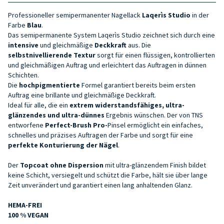
Professioneller semipermanenter Nagellack
Laqerìs Studio
in der
Farbe
Blau
.
Das semipermanente System Laqerìs Studio zeichnet sich durch eine
intensive
und gleichmäßige
Deckkraft
aus. Die
selbstnivellierende Textur
sorgt für einen flüssigen, kontrollierten
und gleichmäßigen Auftrag und erleichtert das Auftragen in dünnen
Schichten.
Die
hochpigmentierte
Formel garantiert bereits beim ersten
Auftrag eine brillante und gleichmäßige Deckkraft.
Ideal für alle, die ein
extrem widerstandsfähiges, ultra-
glänzendes und ultra-dünnes
Ergebnis wünschen. Der von TNS
entworfene
Perfect-Brush Pro-
Pinsel ermöglicht ein einfaches,
schnelles und präzises Auftragen der Farbe und sorgt für eine
perfekte Konturierung der Nägel
.
Der
Topcoat ohne Dispersion
mit ultra-glänzendem Finish bildet
keine Schicht, versiegelt und schützt die Farbe, hält sie über lange
Zeit unverändert und garantiert einen lang anhaltenden Glanz.
HEMA-FREI
100 % VEGAN