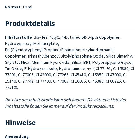
Format
: 10 ml
Produktdetails
Inhaltsstoffe
: Bis-Hea Poly(1,4-Butanediol)-9/Ipdi Copolymer,
Hydroxypropyl Methacrylate,
Bis(Glycidoxyphenyl)Propane/Bisaminomethylnorbornanel
Copolymer, Trimethylbenzoyl Ditolylphosphine Oxide, Silica Dimethyl
Silylate, Mica, Aluminum Hydroxide, Silica, BHT, Polypropylene Glycol,
Tin Oxide, P-Hydroxyanisole, Hydroquinone, +/- ( CI 77491, CI 15880, CI
77891, CI 77007, CI 42090, CI 77266, CI 45410, CI 15850, CI 47000, CI
19140, CI 77742, CI 77499, CI 47005, CI 16035, CI 45380, CI 60725, CI
77510).
Die Liste der Inhaltsstoffe kann sich ändern. Die aktuelle Liste der
Inhaltsstoffe finden Sie immer auf der Produktverpackung.
Hinweise
Anwendung