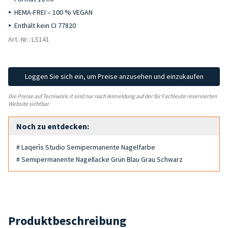
HEMA-FREI – 100 % VEGAN
Enthält kein CI 77820
Art.-Nr.: LS141
Loggen Sie sich ein, um Preise anzusehen und einzukaufen
Die Preise auf Tecniwork.it sind nur nach Anmeldung auf der für Fachleute reservierten
Website sichtbar.
Noch zu entdecken:
# Laqerìs Studio Semipermanente Nagelfarbe
# Semipermanente Nagellacke Grün Blau Grau Schwarz
Produktbeschreibung