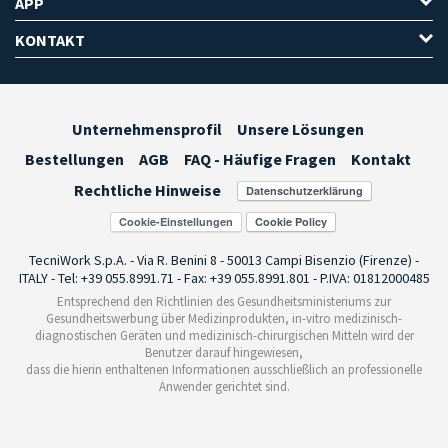
APP
KONTAKT
Unternehmensprofil
Unsere Lösungen
Bestellungen
AGB
FAQ - Häufige Fragen
Kontakt
Rechtliche Hinweise
Cookie-Einstellungen
TecniWork S.p.A. - Via R. Benini 8 - 50013 Campi Bisenzio (Firenze) -
ITALY - Tel: +39 055.8991.71 - Fax: +39 055.8991.801 - P.IVA: 01812000485
Entsprechend den Richtlinien des Gesundheitsministeriums zur
Gesundheitswerbung über Medizinprodukten, in-vitro medizinisch-
diagnostischen Geräten und medizinisch-chirurgischen Mitteln wird der
Benutzer darauf hingewiesen,
dass die hierin enthaltenen Informationen ausschließlich an professionelle
Anwender gerichtet sind.