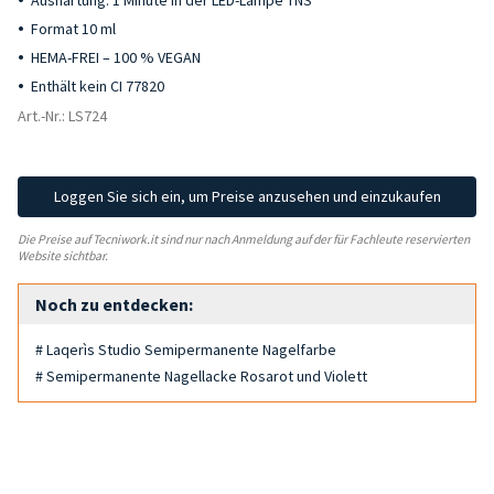
Aushärtung: 1 Minute in der LED-Lampe TNS
Format 10 ml
HEMA-FREI – 100 % VEGAN
Enthält kein CI 77820
Art.-Nr.: LS724
Loggen Sie sich ein, um Preise anzusehen und einzukaufen
Die Preise auf Tecniwork.it sind nur nach Anmeldung auf der für Fachleute reservierten
Website sichtbar.
Noch zu entdecken:
# Laqerìs Studio Semipermanente Nagelfarbe
# Semipermanente Nagellacke Rosarot und Violett