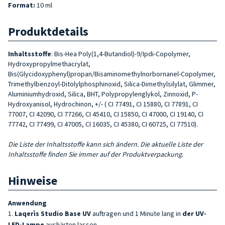
Format:
10 ml
Produktdetails
Inhaltsstoffe
: Bis-Hea Poly(1,4-Butandiol)-9/Ipdi-Copolymer,
Hydroxypropylmethacrylat,
Bis(Glycidoxyphenyl)propan/Bisaminomethylnorbornanel-Copolymer,
Trimethylbenzoyl-Ditolylphosphinoxid, Silica-Dimethylsilylat, Glimmer,
Aluminiumhydroxid, Silica, BHT, Polypropylenglykol, Zinnoxid, P-
Hydroxyanisol, Hydrochinon, +/- ( CI 77491, CI 15880, CI 77891, CI
77007, CI 42090, CI 77266, CI 45410, CI 15850, CI 47000, CI 19140, CI
77742, CI 77499, CI 47005, CI 16035, CI 45380, CI 60725, CI 77510).
Die Liste der Inhaltsstoffe kann sich ändern. Die aktuelle Liste der
Inhaltsstoffe finden Sie immer auf der Produktverpackung.
Hinweise
Anwendung
Laqerìs Studio Base UV
auftragen und 1 Minute lang in
der UV-
LED-Lampe
aushärten lassen.