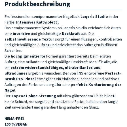
Produktbeschreibung
Professioneller semipermanenter Nagellack
Laqerìs Studio
in der
Farbe
Intensives Kaltviolett
.
Das semipermanente System von Laqerìs Studio zeichnet sich durch
eine
intensive
und gleichmäßige
Deckkraft
aus. Die
selbstnivellierende Textur
sorgt für einen flüssigen, kontrollierten
und gleichmäßigen Auftrag und erleichtert das Auftragen in dünnen
Schichten.
Die
hochpigmentierte
Formel garantiert bereits beim ersten
Auftrag eine brillante und gleichmäßige Deckkraft. Ideal für alle, die
ein
extrem widerstandsfähiges, ultrabrillantes und
ultradünnes
Ergebnis wünschen. Der von TNS entworfene
Perfect-
Brush Pro-
Pinsel
ermöglicht ein einfaches, schnelles und präzises
Auftragen der Farbe und sorgt für eine
perfekte Konturierung der
Nägel
.
Der
Topcoat ohne Streuung
mit ultra-glänzendem Finish bildet
keine Schicht, versiegelt und schützt die Farbe, hält sie über lange
Zeit unverändert und garantiert lang anhaltenden Glanz.
HEMA-FREI
100 % VEGAN