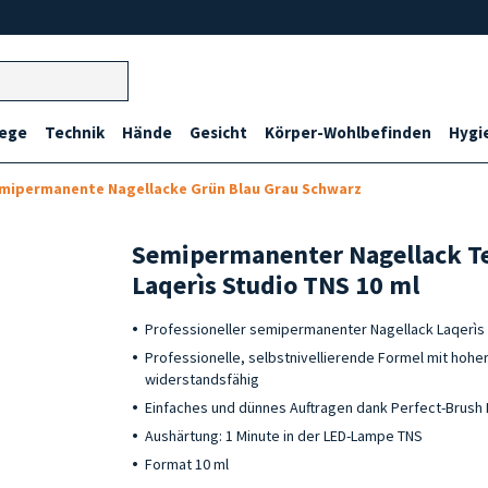
lege
Technik
Hände
Gesicht
Körper-Wohlbefinden
Hygi
mipermanente Nagellacke Grün Blau Grau Schwarz
Semipermanenter Nagellack Te
Laqerìs Studio TNS 10 ml
Professioneller semipermanenter Nagellack Laqerìs
Professionelle, selbstnivellierende Formel mit hohe
widerstandsfähig
Einfaches und dünnes Auftragen dank Perfect-Brush 
Aushärtung: 1 Minute in der LED-Lampe TNS
Format 10 ml