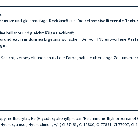
z
.
tensive
und gleichmäßige
Deckkraft
aus. Die
selbstnivellierende Textu
ine brillante und gleichmäßige Deckkraft.
es und extrem dünnes
Ergebnis wünschen. Der von TNS entworfene
Perf
gel
.
 Schicht, versiegelt und schützt die Farbe, hält sie über lange Zeit unverän
ropylmethacrylat, Bis(Glycidoxyphenyl)propan/Bisaminomethylnorbornanel-Co
ydroxyanisol, Hydrochinon, +/- ( CI 77491, CI 15880, CI 77891, CI 77007, CI 42