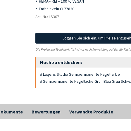
HEMA-FREI – 100 % VEGAN
Enthält kein CI 77820
Art.-Nr.: LS307
Loggen Sie sich ein, um Preise anzuse
Die Preise auf Tecniwork.it sind nur nach Anmeldung auf der für Fach
Noch zu entdecken:
# Laqerìs Studio Semipermanente Nagelfarbe
# Semipermanente Nagellacke Grün Blau Grau Schw
Dokumente
Bewertungen
Verwandte Produkte