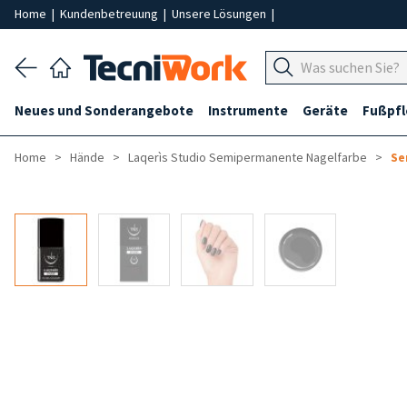
Home
|
Kundenbetreuung
|
Unsere Lösungen
|
Neues und Sonderangebote
Instrumente
Geräte
Fußpf
Home
Hände
Laqerìs Studio Semipermanente Nagelfarbe
Se