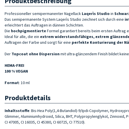
Produktbeschreibung
Professioneller semipermanenter Nagellack
Laqerìs Studio
in
Schwar
Das semipermanente System Laqerìs Studio zeichnet sich durch eine
in
erleichtert das Auftragen in dünnen Schichten.
Die
hochpigmentierte
Formel garantiert bereits beim ersten Auftrag e
Ideal für alle, die ein
extrem widerstandsfähiges, extrem glänzend
Auftragen der Farbe und sorgt für eine
perfekte Konturierung der Nä
Der
Topcoat ohne Dispersion
mit ultra-glänzendem Finish bildet keine
HEMA-FREI
100 % VEGAN
Format
: 10 ml
Produktdetails
Inhaltsstoffe
: Bis-Hea Poly(1,4-Butandiol)-9/Ipdi-Copolymer, Hydroxyp
Glimmer, Aluminiumhydroxid, Silica, BHT, Polypropylenglykol, Zinnoxid, P-H
CI 47005, CI 16035, CI 45380, CI 60725, CI 77510).