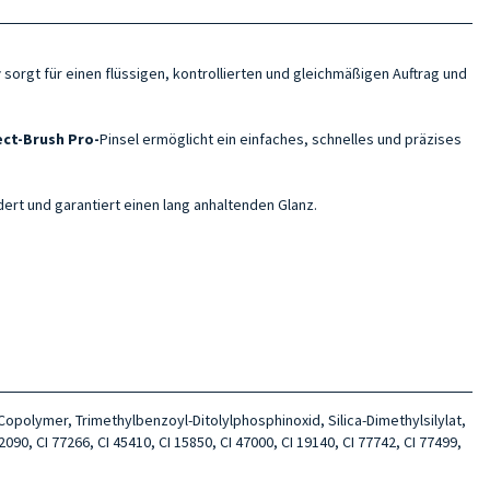
r
sorgt für einen flüssigen, kontrollierten und gleichmäßigen Auftrag und
ect-Brush Pro-
Pinsel ermöglicht ein einfaches, schnelles und präzises
dert und garantiert einen lang anhaltenden Glanz.
polymer, Trimethylbenzoyl-Ditolylphosphinoxid, Silica-Dimethylsilylat,
090, CI 77266, CI 45410, CI 15850, CI 47000, CI 19140, CI 77742, CI 77499,