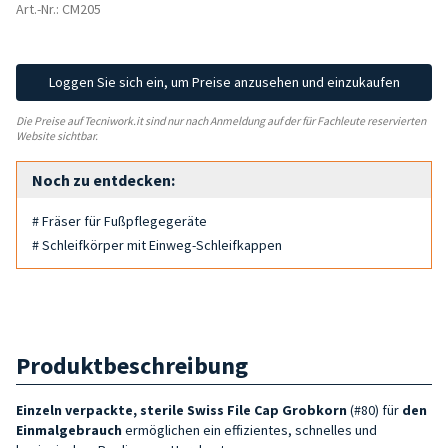
Art.-Nr.: CM205
Loggen Sie sich ein, um Preise anzusehen und einzukaufen
Die Preise auf Tecniwork.it sind nur nach Anmeldung auf der für Fachleute reservierten
Website sichtbar.
Noch zu entdecken:
# Fräser für Fußpflegegeräte
# Schleifkörper mit Einweg-Schleifkappen
Produktbeschreibung
Einzeln verpackte, sterile
Swiss File Cap Grobkorn
(#80) für
den
Einmalgebrauch
ermöglichen ein effizientes, schnelles und