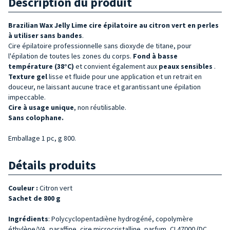
Description du produit
Brazilian Wax Jelly Lime
cire épilatoire au citron vert
en perles
à
utiliser sans bandes
.
Cire épilatoire professionnelle sans dioxyde de titane, pour
l'épilation de toutes les zones du corps.
Fond à basse
température (38°C)
et convient également aux
peaux sensibles
.
Texture gel
lisse et fluide pour une application et un retrait en
douceur, ne laissant aucune trace et garantissant une épilation
impeccable.
Cire
à usage unique
, non réutilisable.
Sans colophane.
Emballage 1 pc, g 800.
Détails produits
Couleur :
Citron vert
Sachet de 800 g
Ingrédients
: Polycyclopentadiène hydrogéné, copolymère
éthylène/VA, paraffine, cire microcristalline, parfum, CI 47000 (DC