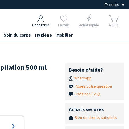
Connexion
Favoris
Achat rapide
€ 0,00
Soin du corps
Hygiène
Mobilier
épilation 500 ml
Besoin d'aide?
Whatsapp
Posez votre question
Lisez nos F.A.Q.
Achats secures
Bien de clients satisfaits