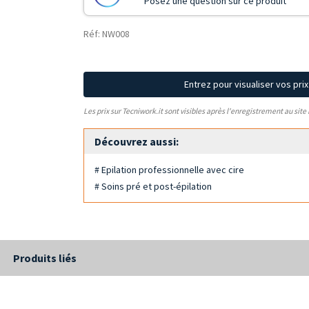
Posez une question sur ce produit
Réf: NW008
Entrez pour visualiser vos pri
Les prix sur Tecniwork.it sont visibles après l'enregistrement au site
Découvrez aussi:
# Epilation professionnelle avec cire
# Soins pré et post-épilation
Produits liés