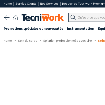
Home
|
Service Clients
|
Nos Services
|
Découvrez Tecniwork Premiu
Promotions spéciales et nouveautés
Instrumentation
Équ
Home
Soin du corps
Epilation professionnelle avec cire
Soin