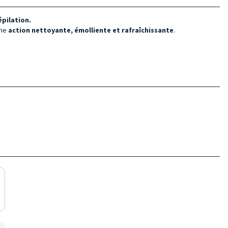
épilation.
une
action nettoyante, émolliente et rafraîchissante
.