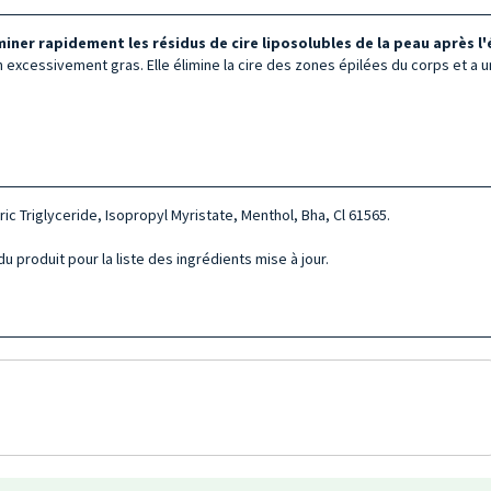
ner rapidement les résidus de cire liposolubles de la peau après l'
n excessivement gras. Elle élimine la cire des zones épilées du corps et a 
c Triglyceride, Isopropyl Myristate, Menthol, Bha, Cl 61565.
u produit pour la liste des ingrédients mise à jour.