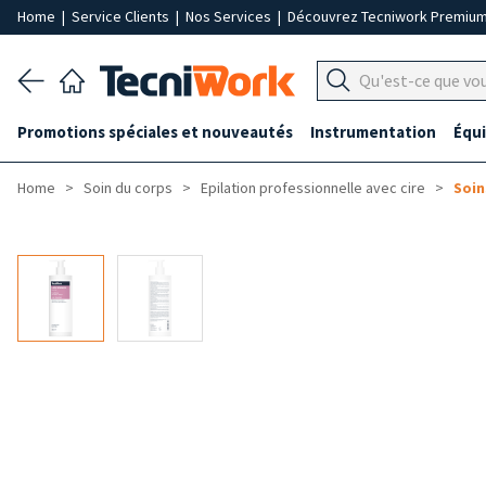
Home
|
Service Clients
|
Nos Services
|
Découvrez Tecniwork Premiu
Promotions spéciales et nouveautés
Instrumentation
Équ
Home
Soin du corps
Epilation professionnelle avec cire
Soin