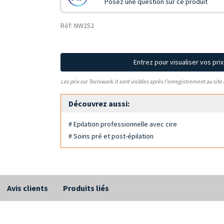
Posez une question sur ce produit
Réf: NW252
Entrez pour visualiser vos pri
Les prix sur Tecniwork.it sont visibles après l'enregistrement au site
Découvrez aussi:
# Epilation professionnelle avec cire
# Soins pré et post-épilation
Avis clients
Produits liés