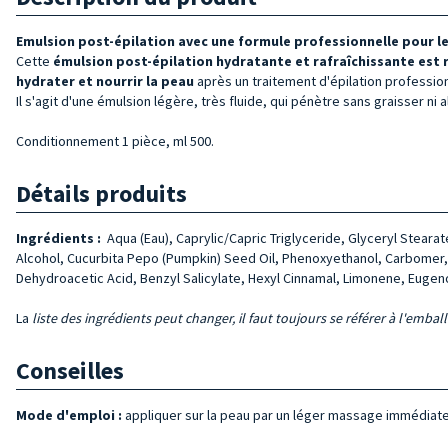
Emulsion post-épilation avec une formule professionnelle pour le
Cette
émulsion post-épilation hydratante et rafraîchissante est r
hydrater et nourrir la peau
après un traitement d'épilation profession
Il s'agit d'une émulsion légère, très fluide, qui pénètre sans graisser ni a
Conditionnement 1 pièce, ml 500.
Détails produits
Ingrédients :
Aqua (Eau), Caprylic/Capric Triglyceride, Glyceryl Steara
Alcohol, Cucurbita Pepo (Pumpkin) Seed Oil, Phenoxyethanol, Carbomer, B
Dehydroacetic Acid, Benzyl Salicylate, Hexyl Cinnamal, Limonene, Eugenol
La
liste des ingrédients peut changer, il faut toujours se référer à l'embal
Conseilles
Mode d'emploi :
appliquer sur la peau par un léger massage immédiate