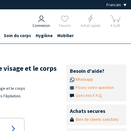
Connexion
Favoris
Achat rapide
€ 0,00
Soin du corps
Hygiène
Mobilier
 visage et le corps
Besoin d'aide?
Whatsapp
Posez votre question
age et le corps
Lisez nos F.A.Q.
 l'épilation.
Achats secures
Bien de clients satisfaits