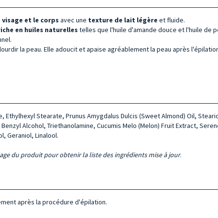
 visage et le corps
avec une
texture de lait légère
et fluide.
iche en huiles naturelles
telles que l'huile d'amande douce et l'huile de 
nel.
lourdir la peau. Elle adoucit et apaise agréablement la peau après l'épilation
te, Ethylhexyl Stearate, Prunus Amygdalus Dulcis (Sweet Almond) Oil, Steari
enzyl Alcohol, Triethanolamine, Cucumis Melo (Melon) Fruit Extract, Sereno
, Geraniol, Linalool.
lage du produit pour obtenir la liste des ingrédients mise à jour
.
ment après la procédure d'épilation.