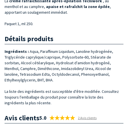
La
crème rafraîchissante après-épilation Tecniwork
, au
menthol et au camphre,
apaise et rafraîchit la zone épilée
,
apportant un soulagement immédiat.
Paquet 1, ml 250.
Détails produits
Ingrédients :
Aqua, Paraffinum Liquidum, Lanoline hydrogénée,
Triglycéride caprylique/caprique, Polysorbate-60, Stéarate de
sorbitan, Alcool cétéarylique, Hydrolisat d'amidon hydrogéné,
Menthol, Camphre, Diméthicone, Imidazolidinyl Urea, Alcool de
lanoline, Tetrasodium Edta, Octyldodecanol, Phenoxyethanol,
Ethylhexylglycerin, BHT, BHA.
La liste des ingrédients est susceptible d'être modifiée. Consultez
toujours l'emballage du produit pour connaître la liste des
ingrédients la plus récente.
Avis clients
5.0
2 Avis clients