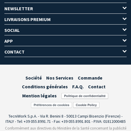
NEWSLETTER
LIVRAISONS PREMIUM
SOCIAL
APP
CONTACT
Société
Nos Services
Commande
Conditions générales
F.A.Q.
Contact
Mention légales
Préférences de cookies
TecniWork S.p.A. - Via R. Benini 8 - 50013 Campi Bisenzio (Firenze) -
ITALY - Tel: +39 055.8991.71 - Fax: +39 055.8991.801 - P.IVA: 01812000485
Conformément aux directives du Ministère de la Santé concernant la publicité