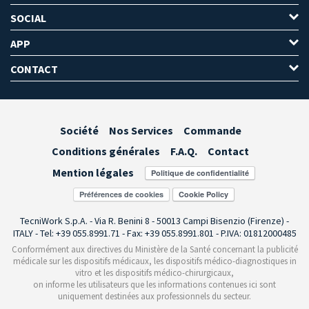
SOCIAL
APP
CONTACT
Société
Nos Services
Commande
Conditions générales
F.A.Q.
Contact
Mention légales
Préférences de cookies
TecniWork S.p.A. - Via R. Benini 8 - 50013 Campi Bisenzio (Firenze) -
ITALY - Tel: +39 055.8991.71 - Fax: +39 055.8991.801 - P.IVA: 01812000485
Conformément aux directives du Ministère de la Santé concernant la publicité
médicale sur les dispositifs médicaux, les dispositifs médico-diagnostiques in
vitro et les dispositifs médico-chirurgicaux,
on informe les utilisateurs que les informations contenues ici sont
uniquement destinées aux professionnels du secteur.