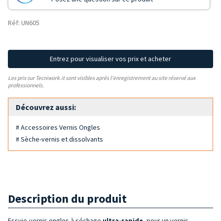
Réf: UN605
Entrez pour visualiser vos prix et acheter
Les prix sur Tecniwork.it sont visibles après l'enregistrement au site réservé aux
professionnels.
Découvrez aussi:
# Accessoires Vernis Ongles
# Sèche-vernis et dissolvants
Description du produit
Essuie-vernis ongles à séchage
ultra-rapide
, pour un vernis