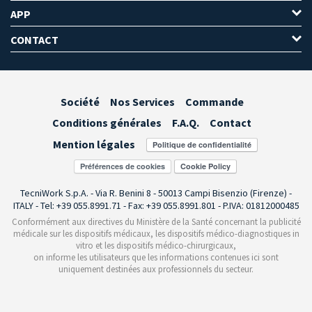
APP
CONTACT
Société
Nos Services
Commande
Conditions générales
F.A.Q.
Contact
Mention légales
Préférences de cookies
TecniWork S.p.A. - Via R. Benini 8 - 50013 Campi Bisenzio (Firenze) -
ITALY - Tel: +39 055.8991.71 - Fax: +39 055.8991.801 - P.IVA: 01812000485
Conformément aux directives du Ministère de la Santé concernant la publicité
médicale sur les dispositifs médicaux, les dispositifs médico-diagnostiques in
vitro et les dispositifs médico-chirurgicaux,
on informe les utilisateurs que les informations contenues ici sont
uniquement destinées aux professionnels du secteur.