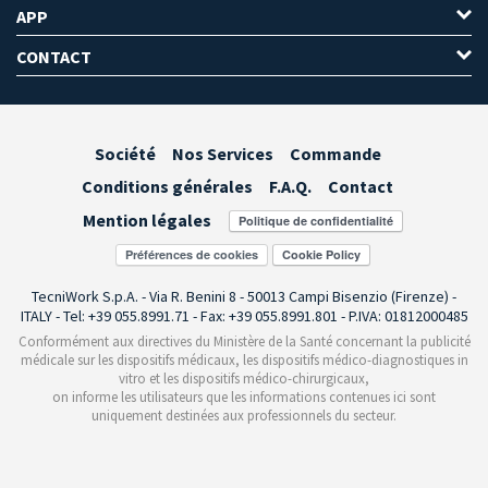
APP
CONTACT
Société
Nos Services
Commande
Conditions générales
F.A.Q.
Contact
Mention légales
Préférences de cookies
TecniWork S.p.A. - Via R. Benini 8 - 50013 Campi Bisenzio (Firenze) -
ITALY - Tel: +39 055.8991.71 - Fax: +39 055.8991.801 - P.IVA: 01812000485
Conformément aux directives du Ministère de la Santé concernant la publicité
médicale sur les dispositifs médicaux, les dispositifs médico-diagnostiques in
vitro et les dispositifs médico-chirurgicaux,
on informe les utilisateurs que les informations contenues ici sont
uniquement destinées aux professionnels du secteur.