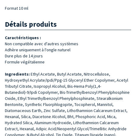
Format 10 ml
Détails produits
Caractéristiques :
Non compatible avec d'autres systèmes
Adhère uniquement à l'ongle naturel
Dure plus de 14 jours
Formule végétalienne
Ingredients:
Ethyl Acetate, Butyl Acetate, Nitrocellulose,
Hydroxyethyl Acrylate/Ipdi/Ppg-15 Glyceryl Ether Copolymer, Acetyl
Tributyl Citrate, Isopropyl Alcohol, Bis-Hema Poly(1,4-
Butanediol)-9/Ipdi Copolymer, Bis-Trimethylbenzoyl Phenylphosphine
Oxide, Ethyl Trimethylbenzoyl Phenylphosphinate, Stearalkonium
Bentonite, Synthetic Fluorphlogopite, Tocopherol, Mannitol,
Diatomaceous Earth, Zinc Sulfate, Lithothamnion Calcareum Extract,
Hexanal, Silica, Diacetone Alcohol, Bht, Phosphoric Acid, Mica,
Hydrated Silica, Aluminum Hydroxide, Lithothamnion Calcareum
Extract, Hexanal, Adipic Acid/Neopentyl Glycol/Trimellitic Anhydride
Copolymer, N-Butyl Alcohol, Tin Oxide, Titanum Dioxide (nano),