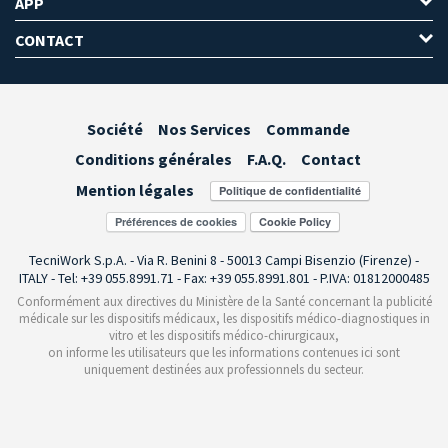
APP
CONTACT
Société
Nos Services
Commande
Conditions générales
F.A.Q.
Contact
Mention légales
Préférences de cookies
TecniWork S.p.A. - Via R. Benini 8 - 50013 Campi Bisenzio (Firenze) -
ITALY - Tel: +39 055.8991.71 - Fax: +39 055.8991.801 - P.IVA: 01812000485
Conformément aux directives du Ministère de la Santé concernant la publicité
médicale sur les dispositifs médicaux, les dispositifs médico-diagnostiques in
vitro et les dispositifs médico-chirurgicaux,
on informe les utilisateurs que les informations contenues ici sont
uniquement destinées aux professionnels du secteur.