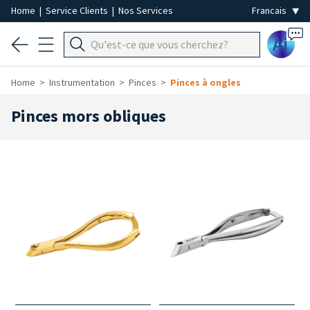
Home
|
Service Clients
|
Nos Services
Ai
Home
Instrumentation
Pinces
Pinces à ongles
Pinces mors obliques