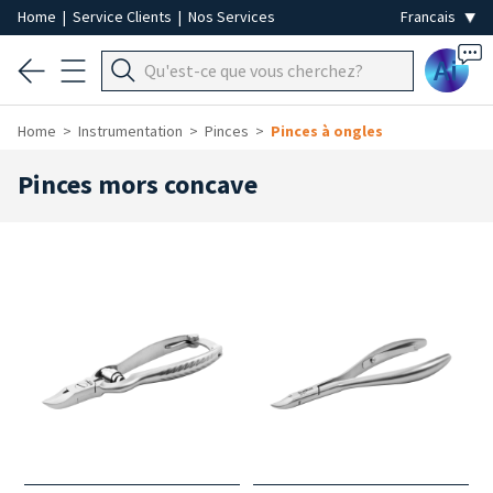
Home
|
Service Clients
|
Nos Services
Ai
Home
Instrumentation
Pinces
Pinces à ongles
Pinces mors concave