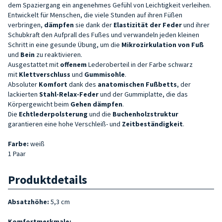
dem Spaziergang ein angenehmes Gefühl von Leichtigkeit verleihen.
Entwickelt für Menschen, die viele Stunden auf ihren Füßen
verbringen,
dämpfen
sie dank der
Elastizität der
Feder
und ihrer
Schubkraft den Aufprall des Fußes und verwandeln jeden kleinen
Schritt in eine gesunde Übung, um
die
Mikrozirkulation von
Fuß
und
Bein
zu reaktivieren.
Ausgestattet mit
offenem
Lederoberteil in der Farbe
schwarz
mit
Klettverschluss
und
Gummisohle
.
Absoluter
Komfort
dank des
anatomischen Fußbetts
, der
lackierten
Stahl-Relax-Feder
und der Gummiplatte, die das
Körpergewicht beim
Gehen
dämpfen
.
Die
Echtlederpolsterung
und die
Buchenholzstruktur
garantieren eine hohe Verschleiß- und
Zeitbeständigkeit
.
Farbe:
weiß
1 Paar
Produktdetails
Absatzhöhe:
5,3 cm
Komfortmerkmale: