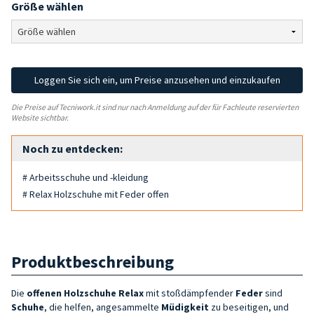
Größe wählen
Loggen Sie sich ein, um Preise anzusehen und einzukaufen
Die Preise auf Tecniwork.it sind nur nach Anmeldung auf der für Fachleute reservierten
Website sichtbar.
Noch zu entdecken:
# Arbeitsschuhe und -kleidung
# Relax Holzschuhe mit Feder offen
Produktbeschreibung
Die
offenen Holzschuhe Relax
mit stoßdämpfender
Feder
sind
Schuhe
, die helfen, angesammelte
Müdigkeit
zu beseitigen, und