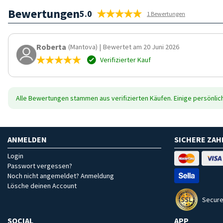
Bewertungen
5.0
1 Bewertungen
Roberta
(Mantova)
|
Bewertet am 20 Juni 2026
Verifizierter Kauf
Alle Bewertungen stammen aus verifizierten Käufen. Einige persönli
ANMELDEN
SICHERE ZA
Login
Passwort vergessen?
Noch nicht angemeldet? Anmeldung
Lösche deinen Account
Secure
SOCIAL
APP