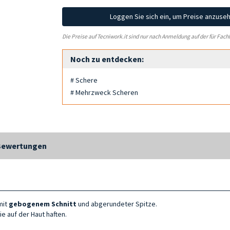
Loggen Sie sich ein, um Preise anzuse
Die Preise auf Tecniwork.it sind nur nach Anmeldung auf der für Fach
Noch zu entdecken:
# Schere
# Mehrzweck Scheren
Bewertungen
mit
gebogenem Schnitt
und abgerundeter Spitze.
die auf der Haut haften.