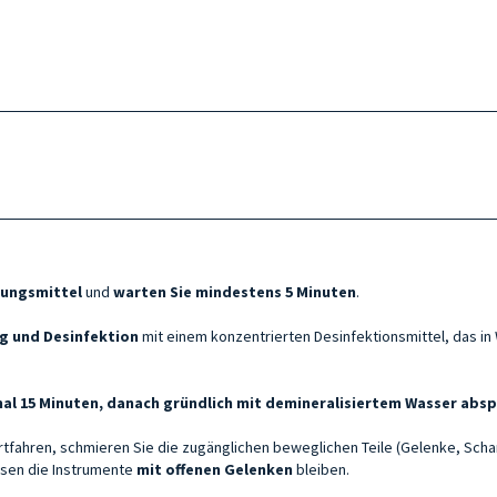
lungsmittel
und
warten Sie mindestens 5 Minuten
.
g und Desinfektion
mit einem konzentrierten Desinfektionsmittel, das i
al 15 Minuten, danach gründlich mit demineralisiertem Wasser absp
rtfahren, schmieren Sie die zugänglichen beweglichen Teile (Gelenke, Schar
ssen die Instrumente
mit offenen Gelenken
bleiben.