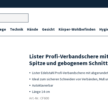
lege
Technik
Hände
Gesicht
Körper-Wohlbefinden
Hygi
Lister Profi-Verbandschere mi
Spitze und gebogenem Schnitt
Lister Edelstahl Profi-Verbandschere mit abgerund
Ideal zum sicheren Schneiden von Verbänden, Mull u
Autoklavierbar
Länge 14 cm
Art.-Nr.: CF600