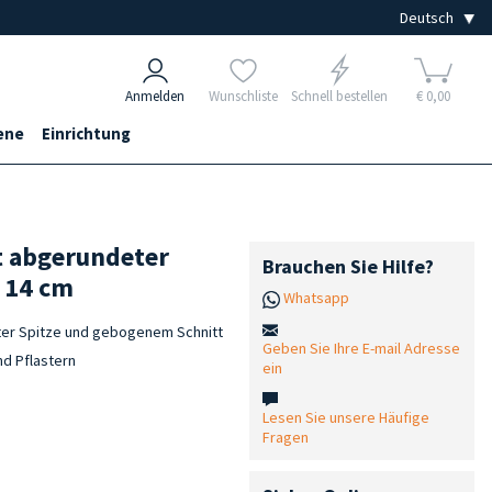
Anmelden
Wunschliste
Schnell bestellen
€ 0,00
ene
Einrichtung
t abgerundeter
Brauchen Sie Hilfe?
 14 cm
Whatsapp
eter Spitze und gebogenem Schnitt
Geben Sie Ihre E-mail Adresse
nd Pflastern
ein
Lesen Sie unsere Häufige
Fragen