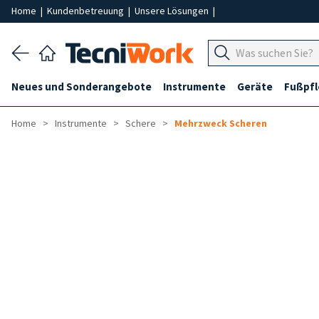
Home
|
Kundenbetreuung
|
Unsere Lösungen
|
Neues und Sonderangebote
Instrumente
Geräte
Fußpf
Home
Instrumente
Schere
Mehrzweck Scheren