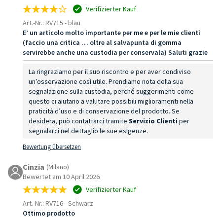
Verifizierter Kauf
Art.-Nr.: RV715
-
blau
E’ un articolo molto importante per me e per le mie clienti
(faccio una critica … oltre al salvapunta di gomma
servirebbe anche una custodia per conservala) Saluti grazie
La ringraziamo per il suo riscontro e per aver condiviso
un’osservazione così utile. Prendiamo nota della sua
segnalazione sulla custodia, perché suggerimenti come
questo ci aiutano a valutare possibili miglioramenti nella
praticità d’uso e di conservazione del prodotto. Se
desidera, può contattarci tramite
Servizio Clienti
per
segnalarci nel dettaglio le sue esigenze.
Bewertung übersetzen
Cinzia
(Milano)
Bewertet am 10 April 2026
Verifizierter Kauf
Art.-Nr.: RV716
-
Schwarz
Ottimo prodotto