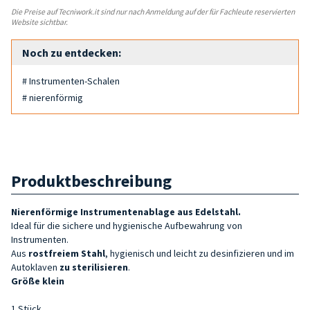
Die Preise auf Tecniwork.it sind nur nach Anmeldung auf der für Fachleute reservierten
Website sichtbar.
Noch zu entdecken:
# Instrumenten-Schalen
# nierenförmig
Produktbeschreibung
Nierenförmige Instrumentenablage aus Edelstahl.
Ideal für die sichere und hygienische Aufbewahrung von
Instrumenten.
Aus
rostfreiem Stahl
, hygienisch und leicht zu desinfizieren und im
Autoklaven
zu sterilisieren
.
Größe klein
1 Stück