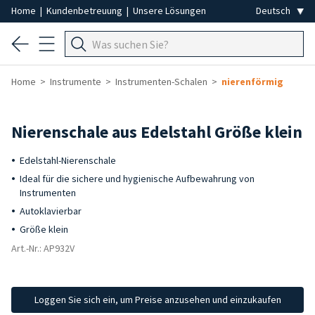
Home
|
Kundenbetreuung
|
Unsere Lösungen
Home
Instrumente
Instrumenten-Schalen
nierenförmig
Nierenschale aus Edelstahl Größe klein
Edelstahl-Nierenschale
Ideal für die sichere und hygienische Aufbewahrung von
Instrumenten
Autoklavierbar
Größe klein
Art.-Nr.: AP932V
Loggen Sie sich ein, um Preise anzusehen und einzukaufen