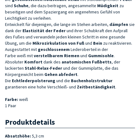
sind
Schuhe
, die dazu beitragen, angesammelte
Müdigkeit
zu
beseitigen und dem Spaziergang ein angenehmes Gefühl von
Leichtigkeit zu verleihen.
Entwickelt für diejenigen, die lange im Stehen arbeiten,
dämpfen
sie
dank der
Elastizität der
Feder
und ihrer Schubkraft den Aufprall
des Fußes und verwandeln jeden kleinen Schritt in eine gesunde
Übung, um
die
Mikrozirkulation von
Fuß
und
Bein
zu reaktivieren.
Ausgestattet mit
geschlossenem
Lederoberteil in der
Farbe
weiß
mit
verstellbarem Riemen
und
Gummisohle
.
Absoluter
Komfort
dank des
anatomischen Fußbetts
, der
lackierten
Stahl-Relax-Feder
und der Gummiplatte, die das
Körpergewicht beim
Gehen
abfedert
.
Die
Echtlederpolsterung
und die
Buchenholzstruktur
garantieren eine hohe Verschleiß- und
Zeitbeständigkeit
.
Farbe:
weiß
1 Paar
Produktdetails
Absatzhöhe:
5,3 cm