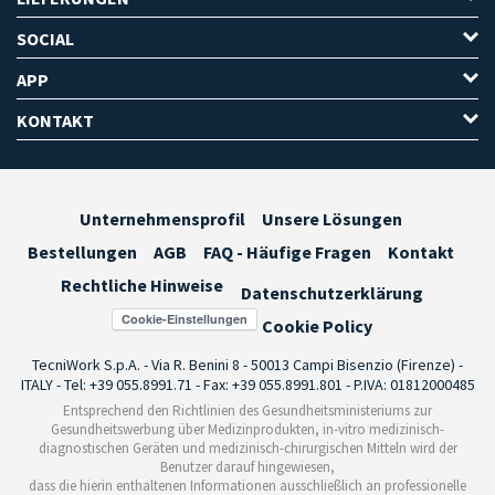
SOCIAL
APP
KONTAKT
Unternehmensprofil
Unsere Lösungen
Bestellungen
AGB
FAQ - Häufige Fragen
Kontakt
Rechtliche Hinweise
Datenschutzerklärung
Cookie-Einstellungen
Cookie Policy
TecniWork S.p.A. - Via R. Benini 8 - 50013 Campi Bisenzio (Firenze) -
ITALY - Tel: +39 055.8991.71 - Fax: +39 055.8991.801 - P.IVA: 01812000485
Entsprechend den Richtlinien des Gesundheitsministeriums zur
Gesundheitswerbung über Medizinprodukten, in-vitro medizinisch-
diagnostischen Geräten und medizinisch-chirurgischen Mitteln wird der
Benutzer darauf hingewiesen,
dass die hierin enthaltenen Informationen ausschließlich an professionelle