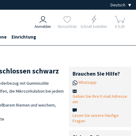
Anmelden
Wunschliste
Schnell bestellen
€ 0,00
ene
Einrichtung
eschlossen schwarz
Brauchen Sie Hilfe?
Whatsapp
Lederbezug mit Gummisohle
lfen, die Mikrozirkulation bei jedem
Geben Sie Ihre E-mail Adresse
ein
tellbarem Riemen und weichem,
Lesen Sie unsere Häufige
tte
Fragen