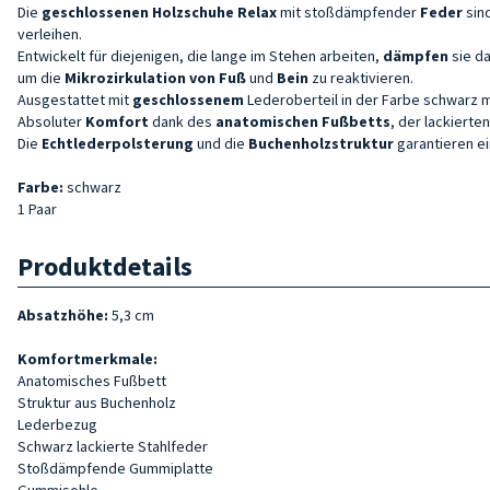
Die
geschlossenen Holzschuhe Relax
mit stoßdämpfender
Feder
sin
verleihen.
Entwickelt für diejenigen, die lange im Stehen arbeiten,
dämpfen
sie d
um
die
Mikrozirkulation von
Fuß
und
Bein
zu reaktivieren.
Ausgestattet mit
geschlossenem
Lederoberteil in der Farbe
schwarz
m
Absoluter
Komfort
dank des
anatomischen Fußbetts
, der lackierte
Die
Echtlederpolsterung
und die
Buchenholzstruktur
garantieren e
Farbe:
schwarz
1 Paar
Produktdetails
Absatzhöhe:
5,3 cm
Komfortmerkmale:
Anatomisches Fußbett
Struktur aus Buchenholz
Lederbezug
Schwarz lackierte Stahlfeder
Stoßdämpfende Gummiplatte
Gummisohle