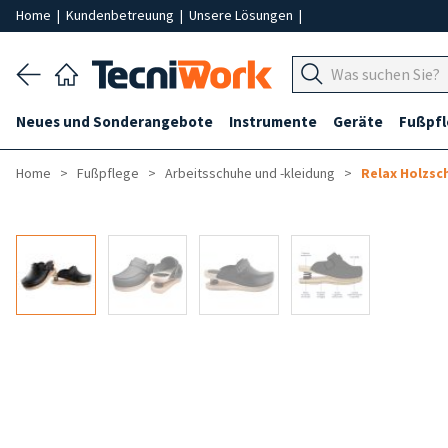
Home
|
Kundenbetreuung
|
Unsere Lösungen
|
Neues und Sonderangebote
Instrumente
Geräte
Fußpf
Home
Fußpflege
Arbeitsschuhe und -kleidung
Relax Holzsc