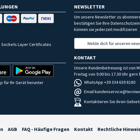
HLUNGEN
NEWSLETTER
Um unsere Newsletter zu abonniere
bestätigen Sie Ihre Datenschutzein
können sie jederzeit modifizieren
Melde dich für unseren news
 Sockets Layer Certificates
KONTAKT
Unsere Kundenbetreuung ist von M
Freitag von 9.00 bis 17.30 Uhr gern f
WhatsApp +39 334 639 8180
p für Ihr Gerät herunter
Email kundenservice@tecniwo
Kontaktieren Sie ihren Gebiet
en
AGB
FAQ - Häufige Fragen
Kontakt
Rechtliche Hinwei