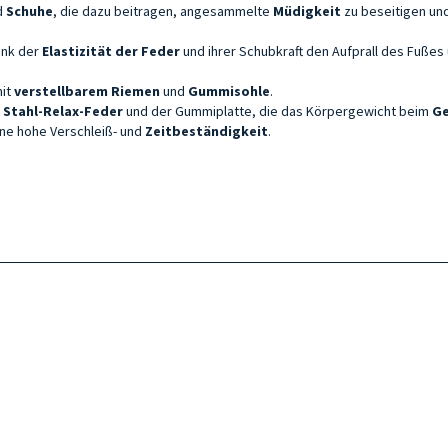
d
Schuhe
, die dazu beitragen, angesammelte
Müdigkeit
zu beseitigen un
ank der
Elastizität der
Feder
und ihrer Schubkraft den Aufprall des Fußes
it
verstellbarem Riemen
und
Gummisohle
.
n
Stahl-Relax-Feder
und der Gummiplatte, die das Körpergewicht beim
G
ine hohe Verschleiß- und
Zeitbeständigkeit
.