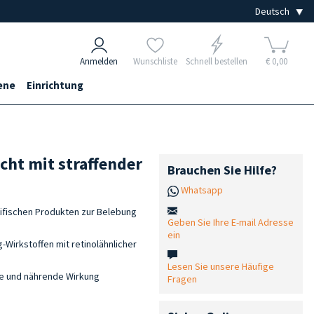
Anmelden
Wunschliste
Schnell bestellen
€ 0,00
ene
Einrichtung
icht mit straffender
Brauchen Sie Hilfe?
Whatsapp
zifischen Produkten zur Belebung
Geben Sie Ihre E-mail Adresse
ein
g-Wirkstoffen mit retinolähnlicher
Lesen Sie unsere Häufige
de und nährende Wirkung
Fragen