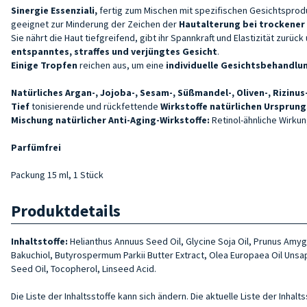
Sinergie Essenziali,
fertig zum Mischen mit spezifischen Gesichtsprod
geeignet zur Minderung der Zeichen der
Hautalterung bei trockener
Sie nährt die Haut tiefgreifend, gibt ihr Spannkraft und Elastizität zur
entspanntes, straffes und verjüngtes
Gesicht
.
Einige Tropfen
reichen aus, um eine
individuelle Gesichtsbehandlu
Natürliches Argan-, Jojoba-, Sesam-, Süßmandel-, Oliven-, Rizinu
Tief
tonisierende und rückfettende
Wirkstoffe natürlichen Ursprung
Mischung natürlicher Anti-Aging-Wirkstoffe:
Retinol-ähnliche Wirku
Parfümfrei
Packung 15 ml, 1 Stück
Produktdetails
Inhaltstoffe:
Helianthus Annuus Seed Oil, Glycine Soja Oil, Prunus Amyg
Bakuchiol, Butyrospermum Parkii Butter Extract, Olea Europaea Oil Unsap
Seed Oil, Tocopherol, Linseed Acid.
Die Liste der Inhaltsstoffe kann sich ändern. Die aktuelle Liste der Inha