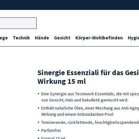
lege
Technik
Hände
Gesicht
Körper-Wohlbefinden
Hygi
Sinergie Essenziali für das Ges
Wirkung 15 ml
Eine Synergie aus Tecniwork Essentials, die mit spe
von Gesicht, Hals und Dekolleté gemischt wird.
Enthält natürliche Ölen, einer Mischung aus Anti-Agin
Wirkung und einem Antioxidantien-Pool
Tonisierende, rückfettende, feuchtigkeitsspenden
Parfümfrei
Format 15 ml