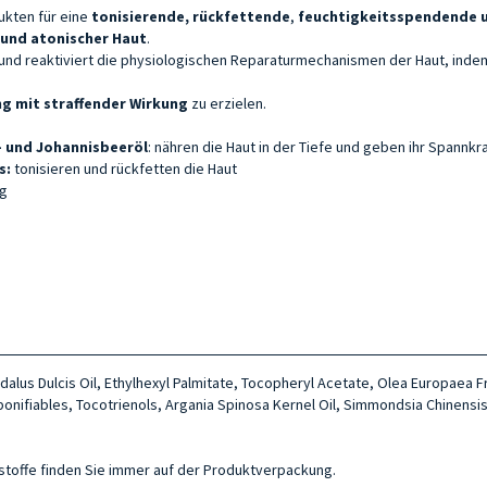
ukten für eine
tonisierende,
rückfettende
,
feuchtigkeitsspendende 
 und atonischer Haut
.
ück und reaktiviert die physiologischen Reparaturmechanismen der Haut, indem
ng mit straffender Wirkung
zu erzielen.
s- und Johannisbeeröl
: nähren die Haut in der Tiefe und geben ihr Spannkraf
s:
tonisieren und rückfetten die Haut
ng
dalus Dulcis Oil, Ethylhexyl Palmitate, Tocopheryl Acetate, Olea Europaea 
onifiables, Tocotrienols, Argania Spinosa Kernel Oil, Simmondsia Chinensis
ltsstoffe finden Sie immer auf der Produktverpackung.