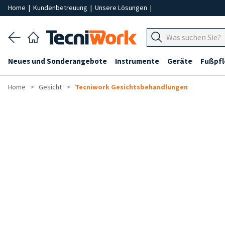
Home
|
Kundenbetreuung
|
Unsere Lösungen
|
Neues und Sonderangebote
Instrumente
Geräte
Fußpf
Home
Gesicht
Tecniwork Gesichtsbehandlungen