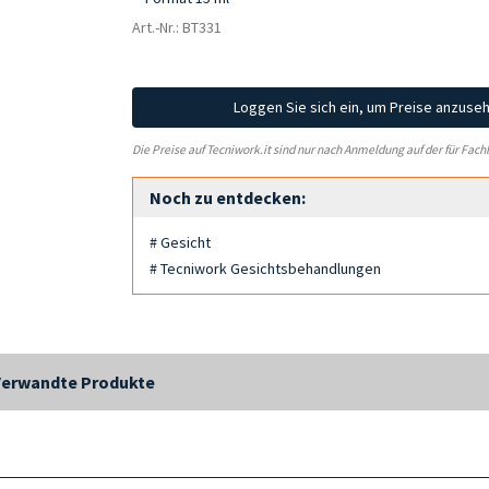
Art.-Nr.: BT331
Loggen Sie sich ein, um Preise anzuse
Die Preise auf Tecniwork.it sind nur nach Anmeldung auf der für Fach
Noch zu entdecken:
# Gesicht
# Tecniwork Gesichtsbehandlungen
Verwandte Produkte