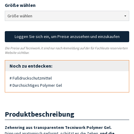
Größe wählen
Loggen Sie sich ein, um Preise anzusehen und einzukaufen
Die Preise auf Tecniwork.it sind nur nach Anmeldung auf der für Fachleute reservierten
Website sichtbar.
Noch zu entdecken:
# Fußdruckschutzmittel
# Durchsichtiges Polymer Gel
Produktbeschreibung
Zehenring aus transparentem Tecniwork Polymer Gel.
Dünn und anatomisch geformt, schützt es die Zehen
und die