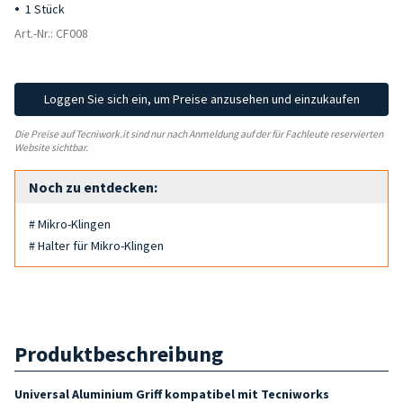
1 Stück
Art.-Nr.: CF008
Loggen Sie sich ein, um Preise anzusehen und einzukaufen
Die Preise auf Tecniwork.it sind nur nach Anmeldung auf der für Fachleute reservierten
Website sichtbar.
Noch zu entdecken:
# Mikro-Klingen
# Halter für Mikro-Klingen
Produktbeschreibung
Universal Aluminium Griff
kompatibel mit
Tecniworks