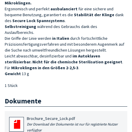
Mikroklingen.
Ergonomisch und perfekt
ausbalanciert
für eine sichere und
bequeme Benutzung, garantiert es die
Stabilität der Klinge
dank
des
Secure Lock Spannsystems
.
Selbstreinigung
während des Gebrauchs dank des
Auslaufbereichs.
Die Griffe der Linie werden
in Italien
durch fortschrittliche
Präzisionsfertigungsverfahren und mit besonderem Augenmerk auf
die Suche nach umweltfreundlichen Lösungen hergestellt.
Leicht abwaschbar, desinfizierbar und
im Autoklaven
sterilisierbar. Nicht für die chemische Sterilisation geeignet
.
Für
Mikroklingen in den Größen 2-2,5-3
.
Gewicht
13 g
1 Stück
Dokumente
Brochure_Secure_Lock.pdf
Der Download der Dokumente ist nur für registrierte Nutzer
verfügbar