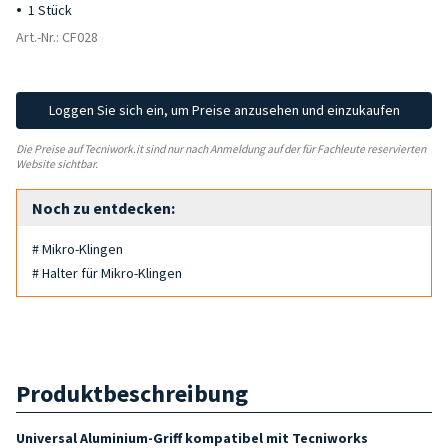
1 Stück
Art.-Nr.: CF028
Loggen Sie sich ein, um Preise anzusehen und einzukaufen
Die Preise auf Tecniwork.it sind nur nach Anmeldung auf der für Fachleute reservierten
Website sichtbar.
Noch zu entdecken:
# Mikro-Klingen
# Halter für Mikro-Klingen
Produktbeschreibung
Universal Aluminium-Griff
kompatibel mit
Tecniworks