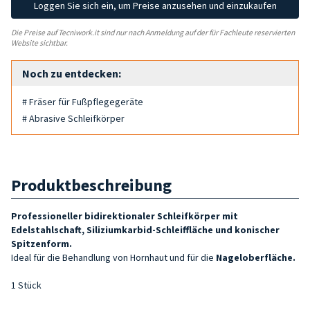
Loggen Sie sich ein, um Preise anzusehen und einzukaufen
Die Preise auf Tecniwork.it sind nur nach Anmeldung auf der für Fachleute reservierten
Website sichtbar.
Noch zu entdecken:
# Fräser für Fußpflegegeräte
# Abrasive Schleifkörper
Produktbeschreibung
Professioneller bidirektionaler Schleifkörper mit
Edelstahlschaft, Siliziumkarbid-Schleiffläche und konischer
Spitzenform.
Ideal für die Behandlung von Hornhaut und für die
Nageloberfläche
.
1 Stück