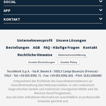
SOCIAL
APP
KONTAKT
Unternehmensprofil
Unsere Lösungen
Bestellungen
AGB
FAQ - Häufige Fragen
Kontakt
Rechtliche Hinweise
Cookie-Einstellungen
TecniWork S.p.A. - Via R. Benini 8 - 50013 Campi Bisenzio (Firenze) -
ITALY - Tel: +39 055.8991.71 - Fax: +39 055.8991.801 - P.IVA: 01812000485
Entsprechend den Richtlinien des Gesundheitsministeriums zur
Gesundheitswerbung über Medizinprodukten, in-vitro medizinisch-
diagnostischen Geräten und medizinisch-chirurgischen Mitteln wird der
Benutzer darauf hingewiesen,
dass die hierin enthaltenen Informationen ausschließlich an professionelle
Anwender gerichtet sind.