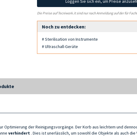
Loggen Sie sich ein, um Preise anzuse
Die Preise auf Tecniwork.it sind nur nach Anmeldung auf der für Fach
Noch zu entdecken:
# Sterilisation von Instrumente
# Ultraschall-Geräte
odukte
r zur Optimierung der Reinigungsvorgänge. Der Korb aus leichtem und den
nne
verhindert
. Dies ist unerlässlich, um sowohl die Objekte als auch d