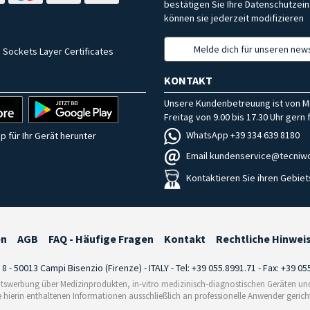
bestätigen Sie Ihre Datenschutzein
können sie jederzeit modifizieren
Melde dich für unseren news
 Sockets Layer Certificates
KONTAKT
Unsere Kundenbetreuung ist von M
Freitag von 9.00 bis 17.30 Uhr gern f
WhatsApp +39 334 639 8180
p für Ihr Gerät herunter
Email kundenservice@tecniwo
Kontaktieren Sie ihren Gebiet
en
AGB
FAQ - Häufige Fragen
Kontakt
Rechtliche Hinwei
i 8 - 50013 Campi Bisenzio (Firenze) - ITALY - Tel: +39 055.8991.71 - Fax: +39 0
tswerbung über Medizinprodukten, in-vitro medizinisch-diagnostischen Geräten und 
e hierin enthaltenen Informationen ausschließlich an professionelle Anwender gericht