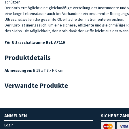
schützen.
Der Korb ermöglicht eine gleichmäßige Verteilung der Instrumente und 
eine lange Lebensdauer auch bei Vorhandensein bestimmter Reinigungsm
Ultraschallwellen die gesamte Oberfläche der Instrumente erreichen.
Der Korb ist unerlässlich, um eine sichere, effiziente und gleichmäßig
des Siebs. Die Möglichkeit, den Korb dank der Griffe leicht aus der Wa
Für Ultraschallwanne Ref. AF110
Produktdetails
Abmessungen:
B 18 x T 8 x H 6 cm
Verwandte Produkte
ANMELDEN
SICHERE ZA
Login