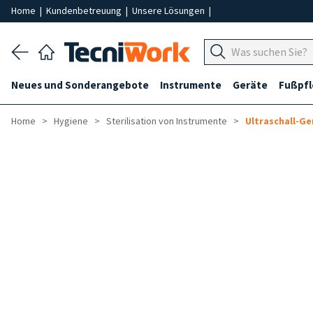
Home
|
Kundenbetreuung
|
Unsere Lösungen
|
Neues und Sonderangebote
Instrumente
Geräte
Fußpf
Home
Hygiene
Sterilisation von Instrumente
Ultraschall-Ge