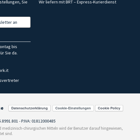
stellungen, Sie
Wir liefern mit BRT – Express-Kurierdienst
letter an
ontag bis
ür Sie da.
rk.it
svertreter
se
Cookie-Einstellungen
55.8991.801 - P.IVA: 01812000485
medizinisch-chirurgischen Mitteln wird der Benutzer darauf hingewiesen,
et sind.