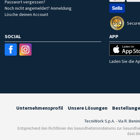
Passwort vergessen?
Noch nicht angemeldet? Anmeldung
Lösche deinen Account
Secure
SOCIAL
APP
Laden Sie die Ap
Unternehmensprofil
Unsere Lösungen
Bestellung
TecniWork S.p.A. - Via R. Benin
Entsprechend den Richtlinien des Gesundheitsministeriums zur Gesundhei
dass di