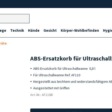
lege
Technik
Hände
Gesicht
Körper-Wohlbefinden
Hygi
räte
ABS-Ersatzkorb für Ultraschall
ABS-Ersatzkorb für Ultraschallwanne 0,8 l
Für Ultraschallwanne Ref. AF110
Hergestellt aus leichtem und widerstandsfähigem A
Ausgestattet mit Griffen
Art.-Nr.: AF110B