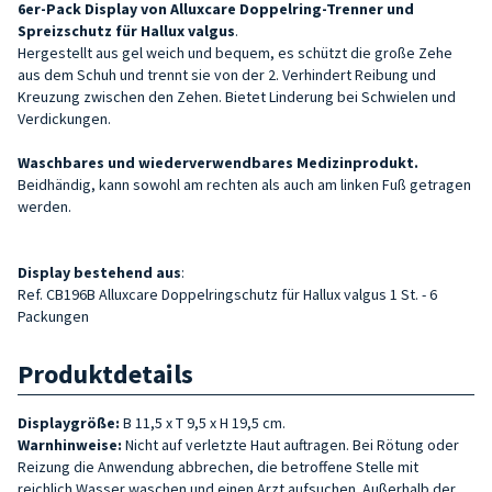
6er-Pack Display von
Alluxcare Doppelring-Trenner und
Spreizschutz für Hallux valgus
.
Hergestellt aus
gel
weich und bequem, es schützt die große Zehe
aus dem Schuh und trennt sie von der 2. Verhindert Reibung und
Kreuzung zwischen den Zehen. Bietet Linderung bei Schwielen und
Verdickungen.
Waschbares und wiederverwendbares Medizinprodukt.
Beidhändig, kann sowohl am rechten als auch am linken Fuß getragen
werden.
Display
bestehend aus
:
Ref. CB196B Alluxcare Doppelringschutz für Hallux valgus 1 St. - 6
Packungen
Produktdetails
Displaygröße:
B 11,5 x T 9,5 x H 19,5 cm.
Warnhinweise
:
Nicht auf verletzte Haut auftragen. Bei Rötung oder
Reizung die Anwendung abbrechen, die betroffene Stelle mit
reichlich Wasser waschen und einen Arzt aufsuchen. Außerhalb der