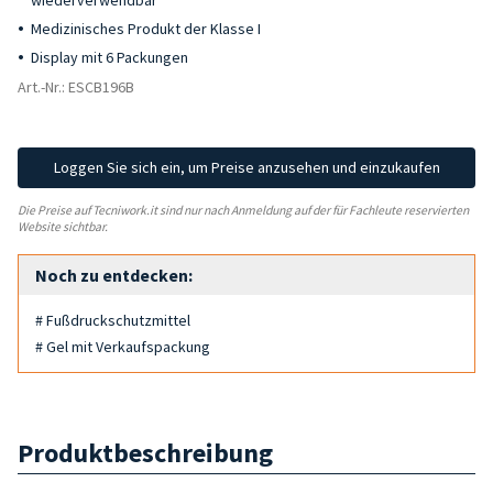
wiederverwendbar
Medizinisches Produkt der Klasse I
Display mit 6 Packungen
Art.-Nr.: ESCB196B
Loggen Sie sich ein, um Preise anzusehen und einzukaufen
Die Preise auf Tecniwork.it sind nur nach Anmeldung auf der für Fachleute reservierten
Website sichtbar.
Noch zu entdecken:
# Fußdruckschutzmittel
# Gel mit Verkaufspackung
Produktbeschreibung