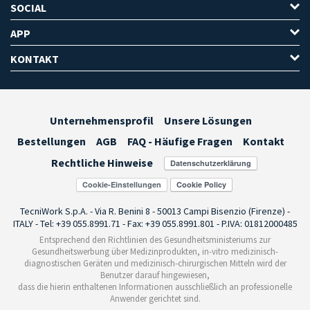
SOCIAL
APP
KONTAKT
Unternehmensprofil
Unsere Lösungen
Bestellungen
AGB
FAQ - Häufige Fragen
Kontakt
Rechtliche Hinweise
Cookie-Einstellungen
TecniWork S.p.A. - Via R. Benini 8 - 50013 Campi Bisenzio (Firenze) -
ITALY - Tel: +39 055.8991.71 - Fax: +39 055.8991.801 - P.IVA: 01812000485
Entsprechend den Richtlinien des Gesundheitsministeriums zur
Gesundheitswerbung über Medizinprodukten, in-vitro medizinisch-
diagnostischen Geräten und medizinisch-chirurgischen Mitteln wird der
Benutzer darauf hingewiesen,
dass die hierin enthaltenen Informationen ausschließlich an professionelle
Anwender gerichtet sind.