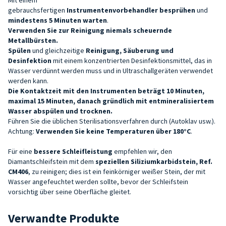
gebrauchsfertigen
Instrumentenvorbehandler
besprühen
und
mindestens 5 Minuten warten
.
Verwenden Sie zur Reinigung niemals scheuernde
Metallbürsten.
Spülen
und gleichzeitige
Reinigung, Säuberung und
Desinfektion
mit einem konzentrierten Desinfektionsmittel, das in
Wasser verdünnt werden muss und in Ultraschallgeräten verwendet
werden kann.
Die Kontaktzeit mit den Instrumenten beträgt 10 Minuten,
maximal 15 Minuten, danach gründlich mit entmineralisiertem
Wasser abspülen und trocknen.
Führen Sie die üblichen Sterilisationsverfahren durch (Autoklav usw.).
Achtung:
Verwenden Sie keine Temperaturen über 180°C
.
Für eine
bessere Schleifleistung
empfehlen wir, den
Diamantschleifstein mit dem
speziellen Siliziumkarbidstein, Ref.
CM406
, zu reinigen; dies ist ein feinkörniger weißer Stein, der mit
Wasser angefeuchtet werden sollte, bevor der Schleifstein
vorsichtig über seine Oberfläche gleitet.
Verwandte Produkte