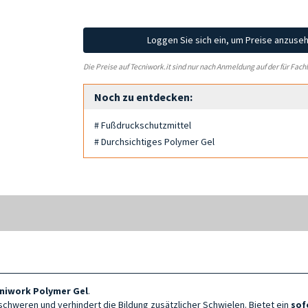
Loggen Sie sich ein, um Preise anzuse
Die Preise auf Tecniwork.it sind nur nach Anmeldung auf der für Fach
Noch zu entdecken:
# Fußdruckschutzmittel
# Durchsichtiges Polymer Gel
cniwork Polymer Gel
.
schweren und verhindert die Bildung zusätzlicher Schwielen. Bietet ein
sof