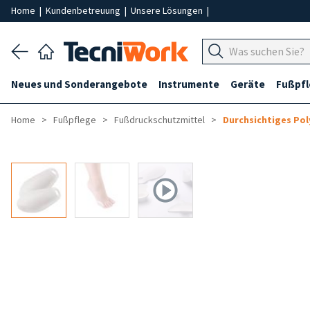
Home
|
Kundenbetreuung
|
Unsere Lösungen
|
Neues und Sonderangebote
Instrumente
Geräte
Fußpf
Home
Fußpflege
Fußdruckschutzmittel
Durchsichtiges Pol