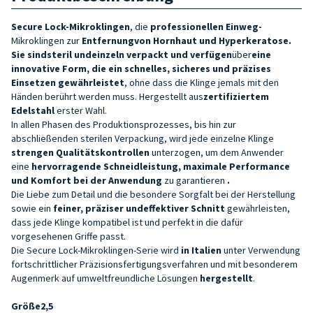
Secure Lock-Mikroklingen
, die
professionellen Einweg-
Mikroklingen zur
Entfernung
von Hornhaut und Hyperkeratose.
Sie sind
steril und
einzeln verpackt und verfügen
über
eine
innovative Form, die ein schnelles, sicheres und präzises
Einsetzen gewährleistet
, ohne dass die Klinge jemals mit den
Händen berührt werden muss. Hergestellt aus
zertifiziertem
Edelstahl
erster Wahl.
In allen Phasen des Produktionsprozesses, bis hin zur
abschließenden sterilen Verpackung, wird jede einzelne Klinge
strengen Qualitätskontrollen
unterzogen, um dem Anwender
eine
hervorragende Schneidleistung, maximale Performance
und Komfort bei der Anwendung
zu garantieren
.
Die Liebe zum Detail und die besondere Sorgfalt bei der Herstellung
sowie ein
feiner, präziser und
effektiver
Schnitt
gewährleisten,
dass jede Klinge kompatibel ist und perfekt in die dafür
vorgesehenen Griffe passt.
Die Secure Lock-Mikroklingen-Serie wird
in Italien
unter Verwendung
fortschrittlicher Präzisionsfertigungsverfahren und mit besonderem
Augenmerk auf umweltfreundliche Lösungen
hergestellt
.
Größe
2,5