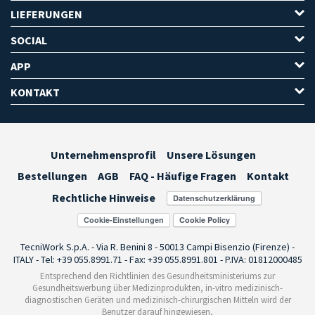
LIEFERUNGEN
SOCIAL
APP
KONTAKT
Unternehmensprofil
Unsere Lösungen
Bestellungen
AGB
FAQ - Häufige Fragen
Kontakt
Rechtliche Hinweise
Cookie-Einstellungen
TecniWork S.p.A. - Via R. Benini 8 - 50013 Campi Bisenzio (Firenze) -
ITALY - Tel: +39 055.8991.71 - Fax: +39 055.8991.801 - P.IVA: 01812000485
Entsprechend den Richtlinien des Gesundheitsministeriums zur
Gesundheitswerbung über Medizinprodukten, in-vitro medizinisch-
diagnostischen Geräten und medizinisch-chirurgischen Mitteln wird der
Benutzer darauf hingewiesen,