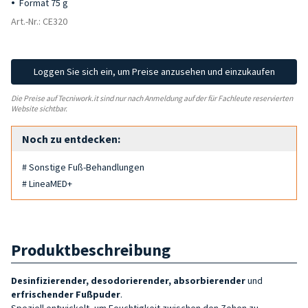
Format 75 g
Art.-Nr.: CE320
Loggen Sie sich ein, um Preise anzusehen und einzukaufen
Die Preise auf Tecniwork.it sind nur nach Anmeldung auf der für Fachleute reservierten
Website sichtbar.
Noch zu entdecken:
# Sonstige Fuß-Behandlungen
# LineaMED+
Produktbeschreibung
Desinfizierender, desodorierender, absorbierender
und
erfrischender
Fußpuder
.
Speziell entwickelt, um Feuchtigkeit zwischen den Zehen zu