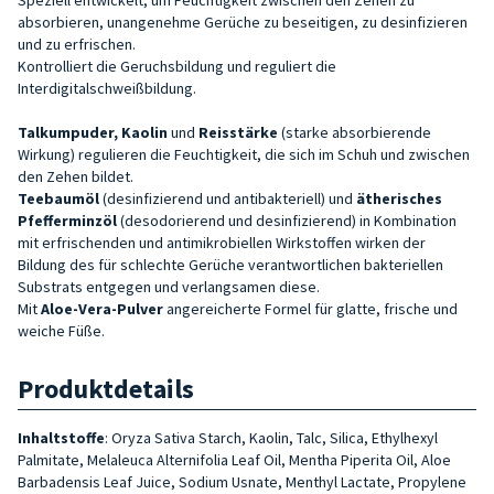
absorbieren, unangenehme Gerüche zu beseitigen, zu desinfizieren
und zu erfrischen.
Kontrolliert die Geruchsbildung und reguliert die
Interdigitalschweißbildung.
Talkumpuder, Kaolin
und
Reisstärke
(starke absorbierende
Wirkung) regulieren die Feuchtigkeit, die sich im Schuh und zwischen
den Zehen bildet.
Teebaumöl
(desinfizierend und antibakteriell) und
ätherisches
Pfefferminzöl
(desodorierend und desinfizierend) in Kombination
mit erfrischenden und antimikrobiellen Wirkstoffen wirken der
Bildung des für schlechte Gerüche verantwortlichen bakteriellen
Substrats entgegen und verlangsamen diese.
Mit
Aloe-Vera-Pulver
angereicherte Formel für glatte, frische und
weiche Füße.
Produktdetails
Inhaltstoffe
:
Oryza Sativa Starch, Kaolin, Talc, Silica, Ethylhexyl
Palmitate, Melaleuca Alternifolia Leaf Oil, Mentha Piperita Oil, Aloe
Barbadensis Leaf Juice, Sodium Usnate, Menthyl Lactate, Propylene