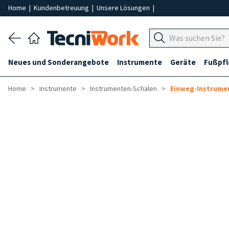
Home
|
Kundenbetreuung
|
Unsere Lösungen
|
Neues und Sonderangebote
Instrumente
Geräte
Fußpf
Home
Instrumente
Instrumenten-Schalen
Einweg-Instrume