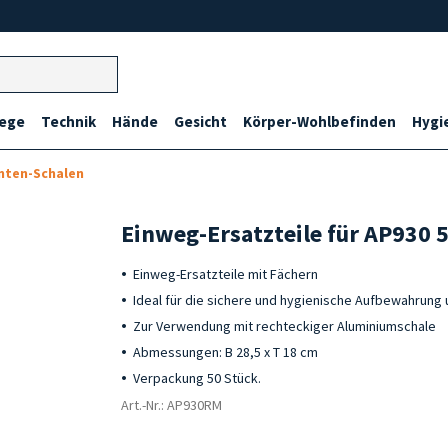
lege
Technik
Hände
Gesicht
Körper-Wohlbefinden
Hygi
nten-Schalen
Einweg-Ersatzteile für AP930 5
Einweg-Ersatzteile mit Fächern
Ideal für die sichere und hygienische Aufbewahrun
Zur Verwendung mit rechteckiger Aluminiumschale
Abmessungen: B 28,5 x T 18 cm
Verpackung 50 Stück.
Art.-Nr.: AP930RM