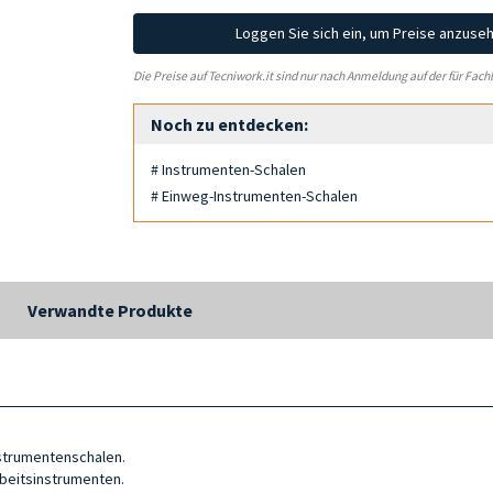
Loggen Sie sich ein, um Preise anzuse
Die Preise auf Tecniwork.it sind nur nach Anmeldung auf der für Fach
Noch zu entdecken:
# Instrumenten-Schalen
# Einweg-Instrumenten-Schalen
Verwandte Produkte
nstrumentenschalen.
rbeitsinstrumenten.