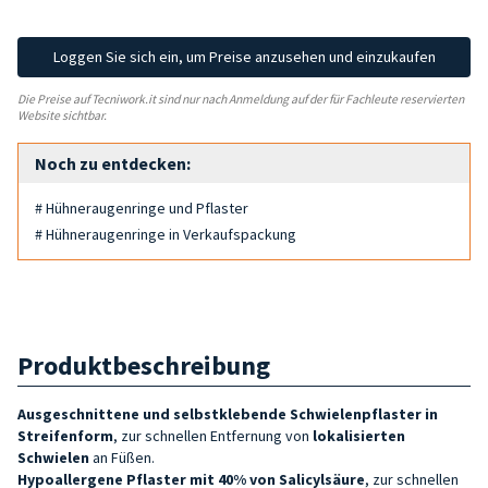
Loggen Sie sich ein, um Preise anzusehen und einzukaufen
Die Preise auf Tecniwork.it sind nur nach Anmeldung auf der für Fachleute reservierten
Website sichtbar.
Noch zu entdecken:
# Hühneraugenringe und Pflaster
# Hühneraugenringe in Verkaufspackung
Produktbeschreibung
Ausgeschnittene
und selbstklebende
Schwielenpflaster in
Streifenform
, zur schnellen Entfernung von
lokalisierten
Schwielen
an Füßen.
Hypoallergene Pflaster mit 40% von Salicylsäure
, zur schnellen