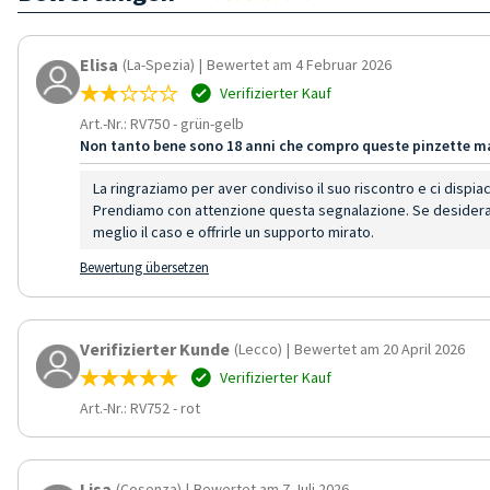
Elisa
(La-Spezia)
|
Bewertet am 4 Februar 2026
Verifizierter Kauf
Art.-Nr.: RV750
-
grün-gelb
Non tanto bene sono 18 anni che compro queste pinzette m
La ringraziamo per aver condiviso il suo riscontro e ci dispia
Prendiamo con attenzione questa segnalazione. Se desidera
meglio il caso e offrirle un supporto mirato.
Bewertung übersetzen
Verifizierter Kunde
(Lecco)
|
Bewertet am 20 April 2026
Verifizierter Kauf
Art.-Nr.: RV752
-
rot
Lisa
(Cosenza)
|
Bewertet am 7 Juli 2026