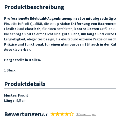
Produktbeschreibung
Professionelle Edelstahl-Augenbrauenpinzette mit abgeschrägte
Pinzette in Profi-Qualität, die eine
präzise Entfernung von Haaren
erm
Flexibel
und
elastisch
, für einen perfekten,
kontrollierten
Griff. Die
Die
schräge Spitze
ermöglicht eine
gute Sicht, um lange und kurze 
Langlebigkeit, elegantes Design, Flexibilität und extreme Präzision mach
Präzise und funktional, für einen glamourösen Stil auch in der Ka
Autoklavierbar.
Hergestellt in Italien.
1 Stück
Produktdetails
Muster:
Frucht
Länge:
9,5 cm
Bewertungen
3.7
3 Bewertungen