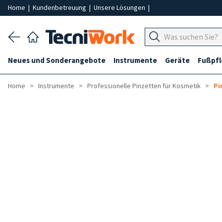
Home
|
Kundenbetreuung
|
Unsere Lösungen
|
Neues und Sonderangebote
Instrumente
Geräte
Fußpf
Home
Instrumente
Professionelle Pinzetten für Kosmetik
Pi