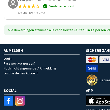
Verifizierter Kauf
Art.-Nr.: RV752
-
rot
Alle Bewertungen stammen aus verifizierten Käufen. Einige persönli
ANMELDEN
SICHERE ZA
Login
Passwort vergessen?
Noch nicht angemeldet? Anmeldung
Lösche deinen Account
Secure
SOCIAL
APP
Laden Sie die Ap