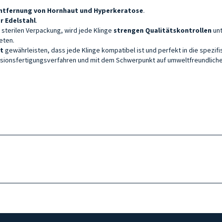
Entfernung von Hornhaut und Hyperkeratose
.
r Edelstahl
.
 sterilen Verpackung, wird jede Klinge
strengen Qualitätskontrollen
unt
eten.
tt
gewährleisten, dass jede Klinge kompatibel ist und perfekt in die spezifi
äzisionsfertigungsverfahren und mit dem Schwerpunkt auf umweltfreundlic