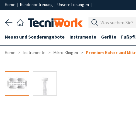
Home
|
Kundenbetreuung
|
Unsere Lösungen
|
Neues und Sonderangebote
Instrumente
Geräte
Fußpf
Home
Instrumente
Mikro-Klingen
Premium Halter und Mikr