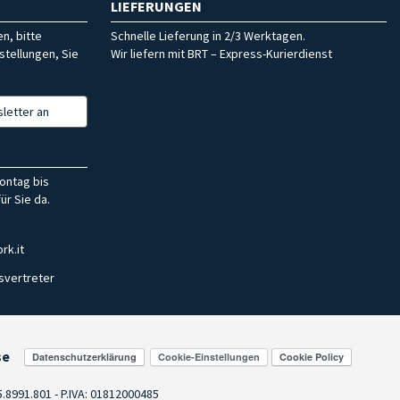
LIEFERUNGEN
n, bitte
Schnelle Lieferung in 2/3 Werktagen.
stellungen, Sie
Wir liefern mit BRT – Express-Kurierdienst
letter an
ontag bis
ür Sie da.
rk.it
svertreter
se
Cookie-Einstellungen
55.8991.801 - P.IVA: 01812000485