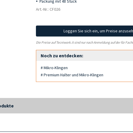
Packung mit 48 Stück
Art.-Nr.: CF026
Loggen Sie sich ein, um Preise anzuse
Die Preise auf Tecniwork.it sind nur nach Anmeldung auf der für Fach
Noch zu entdecken:
# Mikro-Klingen
# Premium Halter und Mikro-Klingen
odukte