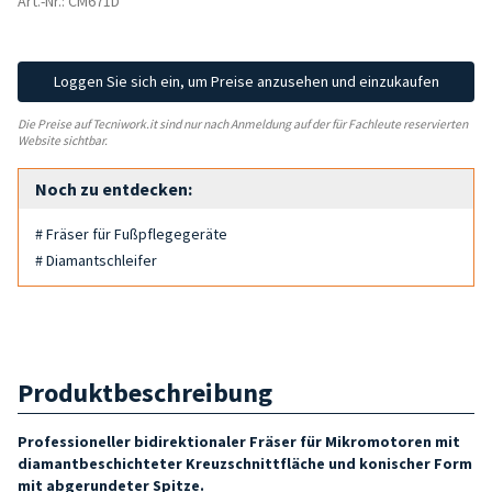
Art.-Nr.: CM671D
Loggen Sie sich ein, um Preise anzusehen und einzukaufen
Die Preise auf Tecniwork.it sind nur nach Anmeldung auf der für Fachleute reservierten
Website sichtbar.
Noch zu entdecken:
# Fräser für Fußpflegegeräte
# Diamantschleifer
Produktbeschreibung
Professioneller bidirektionaler Fräser für Mikromotoren mit
diamantbeschichteter Kreuzschnittfläche und konischer Form
mit abgerundeter Spitze.