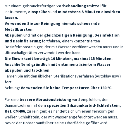
Mit einem
gebrauchsfertigen
Vorbehandlungsmittel
für
Instrumente,
einsprühen
und
mindestens 5 Minuten einwirken
lassen.
Verwenden Sie zur Reinigung niemals scheuernde
Metallbürsten.
Abspülen
und mit der
gleichzeitigen Reinigung, Desinfektion
und Desinfizierung
fortfahren, einem konzentrierten
Desinfektionsreiniger, der mit Wasser verdünnt werden muss und in
Ultraschallgeräten verwendet werden kann.
Die Einwirkzeit beträgt 10 Minuten, maximal 15 Minuten.
Anschließend gründlich mit entmineralisiertem Wasser
abspülen und trocknen.
Fahren Sie mit den üblichen Sterilisationsverfahren (Autoklav usw.)
fort.
Achtung:
Verwenden Sie keine Temperaturen über 180 °C.
Für eine
bessere Abrasionsleistung
wird empfohlen, den
Diamantbohrer mit dem
speziellen Siliziumkarbid-Schleifstein,
Ref. CM406,
zu reinigen; es handelt sich um einen feinkörnigen
weißen Schleifstein, der mit Wasser angefeuchtet werden muss,
bevor der Bohrer sanft über seine Oberfläche geführt wird.