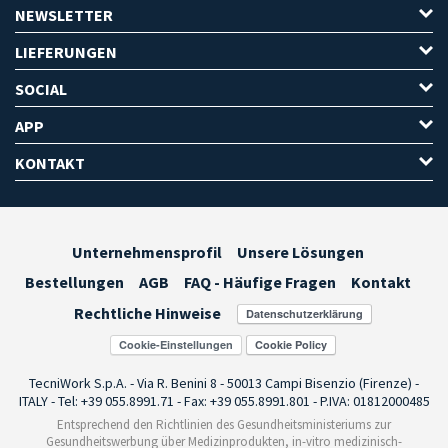
NEWSLETTER
LIEFERUNGEN
SOCIAL
APP
KONTAKT
Unternehmensprofil
Unsere Lösungen
Bestellungen
AGB
FAQ - Häufige Fragen
Kontakt
Rechtliche Hinweise
Cookie-Einstellungen
TecniWork S.p.A. - Via R. Benini 8 - 50013 Campi Bisenzio (Firenze) -
ITALY - Tel: +39 055.8991.71 - Fax: +39 055.8991.801 - P.IVA: 01812000485
Entsprechend den Richtlinien des Gesundheitsministeriums zur
Gesundheitswerbung über Medizinprodukten, in-vitro medizinisch-