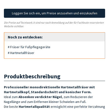
Loggen Sie sich ein, um Preise anzusehen und einzukaufen
Die Preise auf Tecniwork.it sind nur nach Anmeldung auf der für Fachleute reservierten
Website sichtbar.
Noch zu entdecken:
# Fräser für Fußpflegegeräte
# Hartmetallfräser
Produktbeschreibung
Professioneller monodirektionelle Hartmetallfräser mit
Hartmetallkopf, Standardschnitt und
konischer Form.
Ideal zum
Absenken
verdickter
Nägel
, zum Reduzieren der
Nagellänge und zum Entfernen kleiner Schwielen am Fuß.
Die beste
Hartmetallqualität
ermöglicht eine perfekte Verzahnung