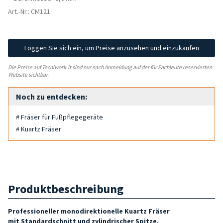
Art.-Nr.: CM121
Loggen Sie sich ein, um Preise anzusehen und einzukaufen
Die Preise auf Tecniwork.it sind nur nach Anmeldung auf der für Fachleute reservierten
Website sichtbar.
Noch zu entdecken:
# Fräser für Fußpflegegeräte
# Kuartz Fräser
Produktbeschreibung
Professioneller monodirektionelle Kuartz Fräser
mit
Standardschnitt und zylindrischer Spitze
.