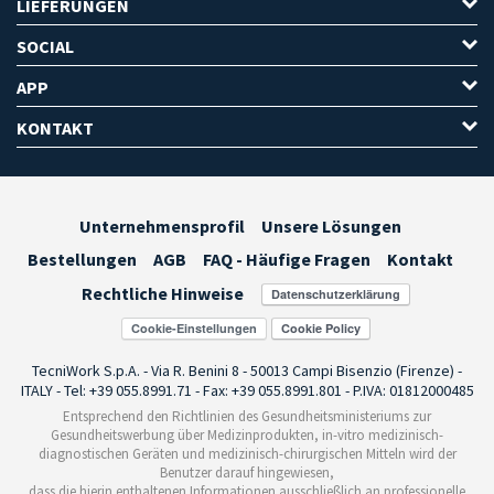
LIEFERUNGEN
SOCIAL
APP
KONTAKT
Unternehmensprofil
Unsere Lösungen
Bestellungen
AGB
FAQ - Häufige Fragen
Kontakt
Rechtliche Hinweise
Cookie-Einstellungen
TecniWork S.p.A. - Via R. Benini 8 - 50013 Campi Bisenzio (Firenze) -
ITALY - Tel: +39 055.8991.71 - Fax: +39 055.8991.801 - P.IVA: 01812000485
Entsprechend den Richtlinien des Gesundheitsministeriums zur
Gesundheitswerbung über Medizinprodukten, in-vitro medizinisch-
diagnostischen Geräten und medizinisch-chirurgischen Mitteln wird der
Benutzer darauf hingewiesen,
dass die hierin enthaltenen Informationen ausschließlich an professionelle