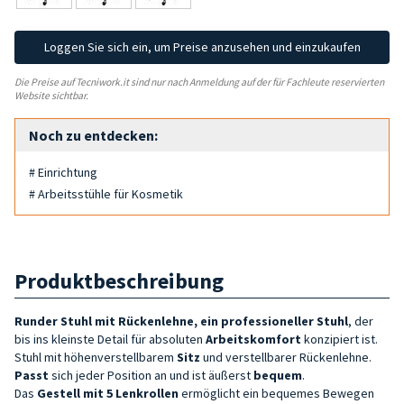
Loggen Sie sich ein, um Preise anzusehen und einzukaufen
Die Preise auf Tecniwork.it sind nur nach Anmeldung auf der für Fachleute reservierten
Website sichtbar.
Noch zu entdecken:
# Einrichtung
# Arbeitsstühle für Kosmetik
Produktbeschreibung
Runder Stuhl mit Rückenlehne, ein professioneller Stuhl
, der
bis ins kleinste Detail für absoluten
Arbeitskomfort
konzipiert ist.
Stuhl mit höhenverstellbarem
Sitz
und verstellbarer Rückenlehne.
Passt
sich jeder Position an und ist äußerst
bequem
.
Das
Gestell mit
5 Lenkrollen
ermöglicht ein bequemes Bewegen