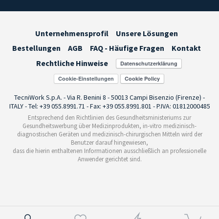
Unternehmensprofil
Unsere Lösungen
Bestellungen
AGB
FAQ - Häufige Fragen
Kontakt
Rechtliche Hinweise
Cookie-Einstellungen
TecniWork S.p.A. - Via R. Benini 8 - 50013 Campi Bisenzio (Firenze) -
ITALY - Tel: +39 055.8991.71 - Fax: +39 055.8991.801 - P.IVA: 01812000485
Entsprechend den Richtlinien des Gesundheitsministeriums zur
Gesundheitswerbung über Medizinprodukten, in-vitro medizinisch-
diagnostischen Geräten und medizinisch-chirurgischen Mitteln wird der
Benutzer darauf hingewiesen,
dass die hierin enthaltenen Informationen ausschließlich an professionelle
Anwender gerichtet sind.