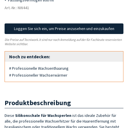
Fassungsvermögen 800 ml
Art.-Nr.: NW441
Loggen Sie sich ein, um Preise anzusehen und einzukaufen
Die Preise auf Tecniwork.it sind nur nach Anmeldung auf der für Fachleute reservierten
Website sichtbar.
Noch zu entdecken:
# Professionelle Wachsenthaarung
# Professioneller Wachserwärmer
Produktbeschreibung
Diese
Silikonschale für Wachsperlen
ist das ideale Zubehör für
alle, die professionelle Wachserhitzer für die Haarentfernung mit
brasilianischem oder traditionellem Wachs verwenden. Sie besteht