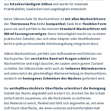
aus
hitzebeständigem
Silikon
und wurde für maximale
Praktikabilität, Sauberkeit und Langlebigkeit entwickelt.
Diese Silikonschale für Wachserhitzer ist
mit allen Wachserhitzern
der
Thermowax Pro
-Reihe
kompatibel
. Dank ihrer
flexiblen Form
passt sie auch perfekt in die meisten
Standard-Wachserhitzer mit
800 ml Fassungsvermögen
. Diese Vielseitigkeit macht sie zu einem
praktischen Zubehör, das sich ohne Adapter oder Modifikationen
leicht in jede professionelle Arbeitsumgebung integrieren lässt.
Silikon-Wachserhitzer, perfekt zum Aufbewahren und Erhitzen von
Wachsperlen. Der
verstärkte Rand mit Kragen schützt
den
Wachserhitzer und trägt dazu bei, ihn sauber und in gutem Zustand
zu halten. Die Silikonschale wirkt auch als
teilweise Wärmebarriere
und unterstützt die gleichmäßige Wärmeverteilung im Wachserhitzer,
wodurch ein
homogenes Schmelzen des Wachses
gefördert wird.
Die
antihaftbeschichtete Oberfläche erleichtert die Reinigung
:
Sobald das Wachs abgekühlt und erstarrt ist, drücken Sie die Schale
einfach leicht zusammen, um alle Rückstände zu entfernen.
Das Material ist weich, flexibel und fühlt sich angenehm an, mit einer
Soft-Touch-Oberfläche, die einen sicheren und komfortablen Halt