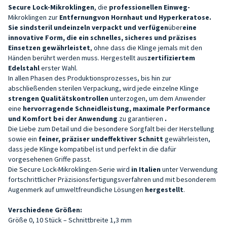
Secure Lock-Mikroklingen
, die
professionellen Einweg-
Mikroklingen zur
Entfernung
von Hornhaut und Hyperkeratose.
Sie sind
steril und
einzeln verpackt und verfügen
über
eine
innovative Form, die ein schnelles, sicheres und präzises
Einsetzen gewährleistet
, ohne dass die Klinge jemals mit den
Händen berührt werden muss. Hergestellt aus
zertifiziertem
Edelstahl
erster Wahl.
In allen Phasen des Produktionsprozesses, bis hin zur
abschließenden sterilen Verpackung, wird jede einzelne Klinge
strengen Qualitätskontrollen
unterzogen, um dem Anwender
eine
hervorragende Schneidleistung, maximale Performance
und Komfort bei der Anwendung
zu garantieren
.
Die Liebe zum Detail und die besondere Sorgfalt bei der Herstellung
sowie ein
feiner, präziser und
effektiver
Schnitt
gewährleisten,
dass jede Klinge kompatibel ist und perfekt in die dafür
vorgesehenen Griffe passt.
Die Secure Lock-Mikroklingen-Serie wird
in Italien
unter Verwendung
fortschrittlicher Präzisionsfertigungsverfahren und mit besonderem
Augenmerk auf umweltfreundliche Lösungen
hergestellt
.
Verschiedene Größen:
Größe 0, 10 Stück – Schnittbreite 1,3 mm