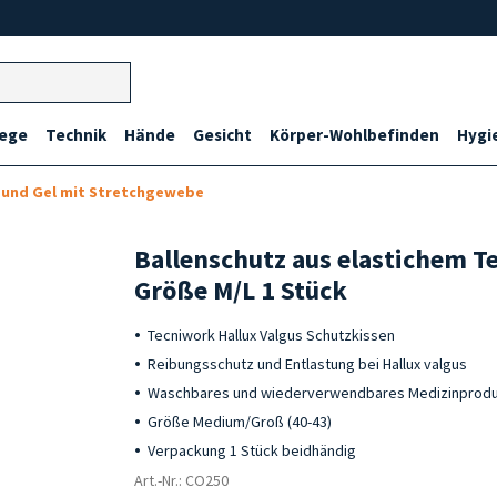
lege
Technik
Hände
Gesicht
Körper-Wohlbefinden
Hygi
l und Gel mit Stretchgewebe
Ballenschutz aus elastichem T
Größe M/L 1 Stück
Tecniwork Hallux Valgus Schutzkissen
Reibungsschutz und Entlastung bei Hallux valgus
Waschbares und wiederverwendbares Medizinprod
Größe Medium/Groß (40-43)
Verpackung 1 Stück beidhändig
Art.-Nr.: CO250