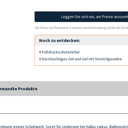
Loggen Sie sich ein, um Preise anzuse
Die Preise auf Tecniwork.it sind nur nach Anmeldung auf der für Fach
Noch zu entdecken:
# Fußdruckschutzmittel
# Durchsichtiges Gel und Gel mit Stretchgewebe
rwandte Produkte
 Reibung gegen Schuhwerk. Sorgt für Linderung bei Hallux valgus. Ballenpolst