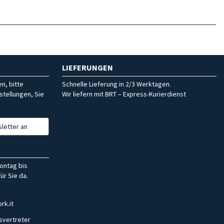
LIEFERUNGEN
n, bitte
Schnelle Lieferung in 2/3 Werktagen.
stellungen, Sie
Wir liefern mit BRT – Express-Kurierdienst
letter an
ontag bis
ür Sie da.
rk.it
svertreter