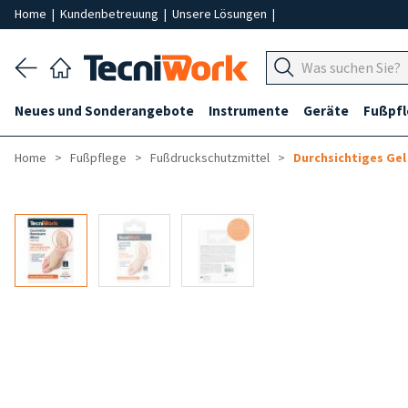
Home
|
Kundenbetreuung
|
Unsere Lösungen
|
Neues und Sonderangebote
Instrumente
Geräte
Fußpf
Home
Fußpflege
Fußdruckschutzmittel
Durchsichtiges Ge