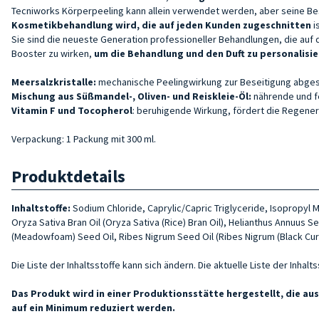
Tecniworks Körperpeeling kann allein verwendet werden, aber seine Bes
Kosmetikbehandlung wird, die auf jeden Kunden zugeschnitten
i
Sie sind die neueste Generation professioneller Behandlungen, die auf
Booster zu wirken,
um die Behandlung und den Duft zu personalisi
Meersalzkristalle:
mechanische Peelingwirkung zur Beseitigung abgest
Mischung aus Süßmandel-, Oliven- und Reiskleie-Öl:
nährende und f
Vitamin F und Tocopherol
: beruhigende Wirkung, fördert die Regener
Verpackung: 1 Packung mit 300 ml.
Produktdetails
Inhaltstoffe:
Sodium Chloride, Caprylic/Capric Triglyceride, Isopropyl M
Oryza Sativa Bran Oil (Oryza Sativa (Rice) Bran Oil), Helianthus Annuus S
(Meadowfoam) Seed Oil, Ribes Nigrum Seed Oil (Ribes Nigrum (Black Curra
Die Liste der Inhaltsstoffe kann sich ändern. Die aktuelle Liste der Inha
Das Produkt wird in einer Produktionsstätte hergestellt, die 
auf ein Minimum reduziert werden.