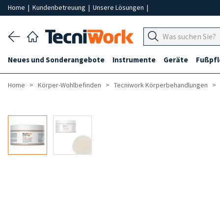
Home
|
Kundenbetreuung
|
Unsere Lösungen
|
Neues und Sonderangebote
Instrumente
Geräte
Fußpf
Home
Körper-Wohlbefinden
Tecniwork Körperbehandlungen