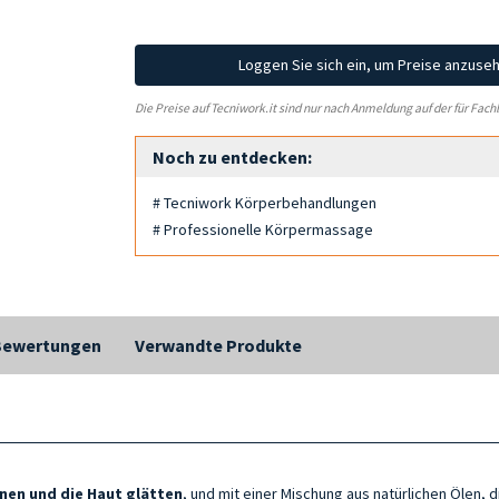
Loggen Sie sich ein, um Preise anzuse
Die Preise auf Tecniwork.it sind nur nach Anmeldung auf der für Fach
Noch zu entdecken:
# Tecniwork Körperbehandlungen
# Professionelle Körpermassage
Bewertungen
Verwandte Produkte
nen und die Haut glätten
, und mit einer Mischung aus natürlichen Ölen, 