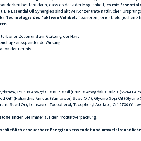
onderheit besteht darin, dass es dank der Möglichkeit,
es mit Essential
st. Die Essential Oil Synergies sind aktive Konzentrate natürlichen Ursprung
 der
Technologie des "aktiven Vehikels"
basieren
,
einer biologischen Str
eren
.
orbener Zellen und zur Glättung der Haut
euchtigkeitsspendende Wirkung
ation der Dermis
yristate, Prunus Amygdalus Dulcis Oil (Prunus Amygdalus Dulcis (Sweet Almond
eed Oil* (Helianthus Annuus (Sunflower) Seed Oil*), Glycine Soja Oil (Glycine
nt) Seed Oil), Leinsäure, Tocopherol, Tocopheryl Acetate, Ci 12700 (Yellow 
ltsstoffe finden Sie immer auf der Produktverpackung.
ausschließlich erneuerbare Energien verwendet und umweltfreundlic