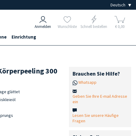
Anmelden
Wunschliste
Schnell bestellen
€ 0,00
ene
Einrichtung
Körperpeeling 300
Brauchen Sie Hilfe?
Whatsapp
age glättet
Geben Sie Ihre E-mail Adresse
iskleieöl
ein
Lesen Sie unsere Häufige
rsprungs
Fragen