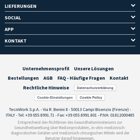
LIEFERUNGEN
SOCIAL
APP
KONTAKT
Unternehmensprofil
Unsere Lösungen
Bestellungen
AGB
FAQ - Häufige Fragen
Kontakt
Rechtliche Hinweise
Cookie-Einstellungen
TecniWork S.p.A. - Via R. Benini 8 - 50013 Campi Bisenzio (Firenze) -
ITALY - Tel: +39 055.8991.71 - Fax: +39 055.8991.801 - P.IVA: 01812000485
Entsprechend den Richtlinien des Gesundheitsministeriums zur
Gesundheitswerbung über Medizinprodukten, in-vitro medizinisch-
diagnostischen Geräten und medizinisch-chirurgischen Mitteln wird der
Benutzer darauf hingewiesen,