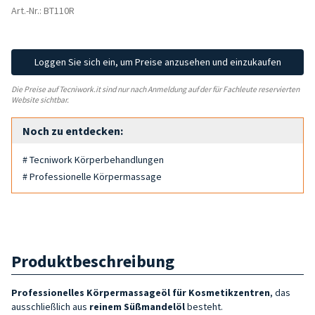
Art.-Nr.: BT110R
Loggen Sie sich ein, um Preise anzusehen und einzukaufen
Die Preise auf Tecniwork.it sind nur nach Anmeldung auf der für Fachleute reservierten
Website sichtbar.
Noch zu entdecken:
# Tecniwork Körperbehandlungen
# Professionelle Körpermassage
Produktbeschreibung
Professionelles Körpermassageöl für
Kosmetikzentren
, das
ausschließlich aus
reinem Süßmandelöl
besteht.