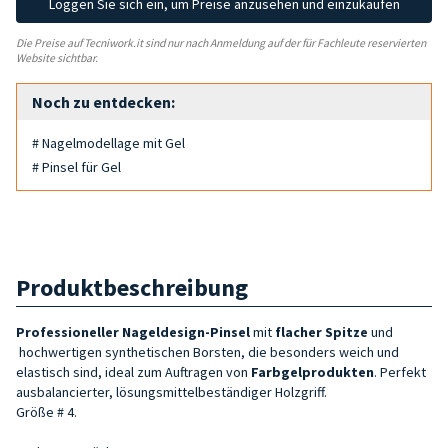
Loggen Sie sich ein, um Preise anzusehen und einzukaufen
Die Preise auf Tecniwork.it sind nur nach Anmeldung auf der für Fachleute reservierten
Website sichtbar.
Noch zu entdecken:
# Nagelmodellage mit Gel
# Pinsel für Gel
Produktbeschreibung
Professioneller Nageldesign-Pinsel
mit
flacher Spitze
und
hochwertigen synthetischen Borsten, die besonders weich und
elastisch sind, ideal zum Auftragen von
Farbgelprodukten
. Perfekt
ausbalancierter, lösungsmittelbeständiger Holzgriff.
Größe # 4.