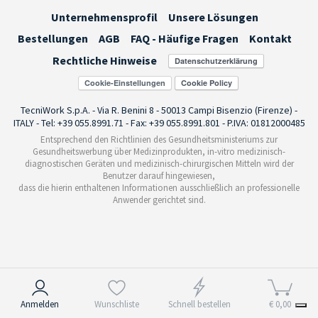
Unternehmensprofil
Unsere Lösungen
Bestellungen
AGB
FAQ - Häufige Fragen
Kontakt
Rechtliche Hinweise
Cookie-Einstellungen
TecniWork S.p.A. - Via R. Benini 8 - 50013 Campi Bisenzio (Firenze) -
ITALY - Tel: +39 055.8991.71 - Fax: +39 055.8991.801 - P.IVA: 01812000485
Entsprechend den Richtlinien des Gesundheitsministeriums zur
Gesundheitswerbung über Medizinprodukten, in-vitro medizinisch-
diagnostischen Geräten und medizinisch-chirurgischen Mitteln wird der
Benutzer darauf hingewiesen,
dass die hierin enthaltenen Informationen ausschließlich an professionelle
Anwender gerichtet sind.
Hinweis bei Erhebung
Anmelden
Wunschliste
Schnell bestellen
€ 0,00