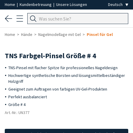
Home
|
Kundenbetreuung
|
Unsere Lösungen
Home
Hände
Nagelmodellage mit Gel
Pinsel für Gel
TNS Farbgel-Pinsel Größe # 4
TNS-Pinsel mit flacher Spitze für professionelles Nageldesign
Hochwertige synthetische Borsten und lösungsmittelbeständiger
Holzgriff
Geeignet zum Auftragen von farbigen UV-Gel-Produkten
Perfekt ausbalanciert
Größe # 4
Art.-Nr.: UN377