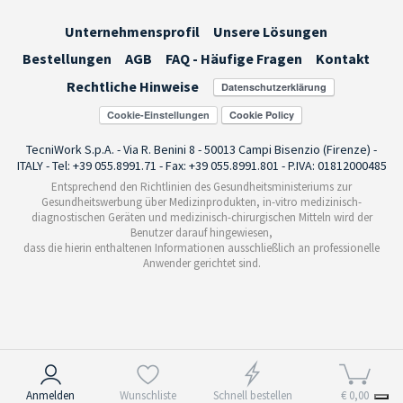
Unternehmensprofil
Unsere Lösungen
Bestellungen
AGB
FAQ - Häufige Fragen
Kontakt
Rechtliche Hinweise
Cookie-Einstellungen
TecniWork S.p.A. - Via R. Benini 8 - 50013 Campi Bisenzio (Firenze) -
ITALY - Tel: +39 055.8991.71 - Fax: +39 055.8991.801 - P.IVA: 01812000485
Entsprechend den Richtlinien des Gesundheitsministeriums zur
Gesundheitswerbung über Medizinprodukten, in-vitro medizinisch-
diagnostischen Geräten und medizinisch-chirurgischen Mitteln wird der
Benutzer darauf hingewiesen,
dass die hierin enthaltenen Informationen ausschließlich an professionelle
Anwender gerichtet sind.
Hinweis bei Erhebung
Anmelden
Wunschliste
Schnell bestellen
€ 0,00