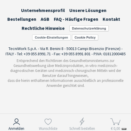
Unternehmensprofil
Unsere Lösungen
Bestellungen
AGB
FAQ - Häufige Fragen
Kontakt
Rechtliche Hinweise
Cookie-Einstellungen
TecniWork S.p.A. - Via R. Benini 8 - 50013 Campi Bisenzio (Firenze) -
ITALY - Tel: +39 055.8991.71 - Fax: +39 055.8991.801 - P.IVA: 01812000485
Entsprechend den Richtlinien des Gesundheitsministeriums zur
Gesundheitswerbung über Medizinprodukten, in-vitro medizinisch-
diagnostischen Geräten und medizinisch-chirurgischen Mitteln wird der
Benutzer darauf hingewiesen,
dass die hierin enthaltenen Informationen ausschließlich an professionelle
Anwender gerichtet sind.
Hinweis bei Erhebung
Anmelden
Wunschliste
Schnell bestellen
€ 0,00