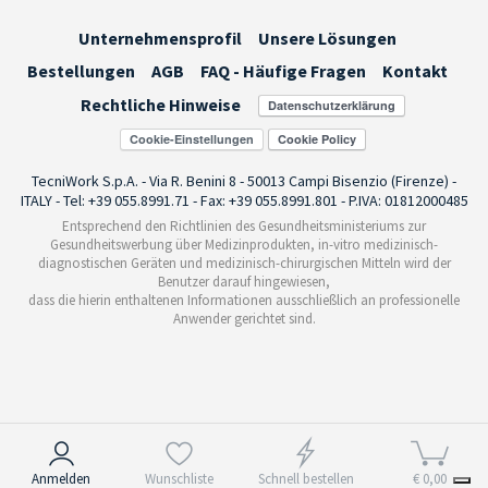
Unternehmensprofil
Unsere Lösungen
Bestellungen
AGB
FAQ - Häufige Fragen
Kontakt
Rechtliche Hinweise
Cookie-Einstellungen
TecniWork S.p.A. - Via R. Benini 8 - 50013 Campi Bisenzio (Firenze) -
ITALY - Tel: +39 055.8991.71 - Fax: +39 055.8991.801 - P.IVA: 01812000485
Entsprechend den Richtlinien des Gesundheitsministeriums zur
Gesundheitswerbung über Medizinprodukten, in-vitro medizinisch-
diagnostischen Geräten und medizinisch-chirurgischen Mitteln wird der
Benutzer darauf hingewiesen,
dass die hierin enthaltenen Informationen ausschließlich an professionelle
Anwender gerichtet sind.
Hinweis bei Erhebung
Anmelden
Wunschliste
Schnell bestellen
€ 0,00